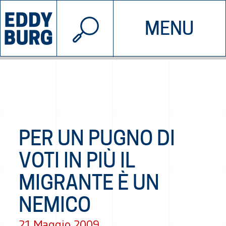
© 2026 EDDYBURG
MENU
INIZIATIVE
CHI SIAMO
SOSTIENICI
CONTATTACI
PER UN PUGNO DI
VOTI IN PIÙ IL
MIGRANTE È UN
NEMICO
21 Maggio 2009