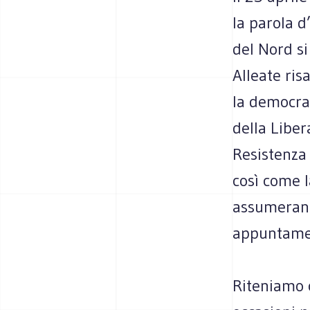
la parola d
del Nord si
Alleate risa
la democraz
della Liber
Resistenza 
così come l
assumerann
appuntament
Riteniamo c