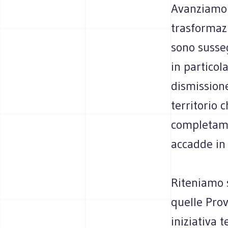
Avanziamo i
trasformazi
sono susseg
in particol
dismissione
territorio 
completame
accadde in 
Riteniamo 
quelle Prov
iniziativa t