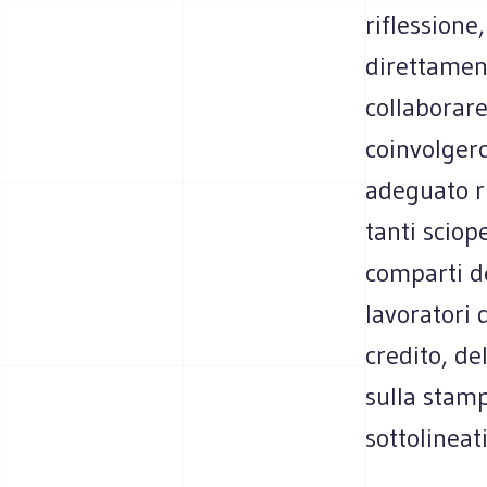
riflessione
direttament
collaborare
coinvolgerc
adeguato ri
tanti sciop
comparti de
lavoratori 
credito, de
sulla stamp
sottolineat