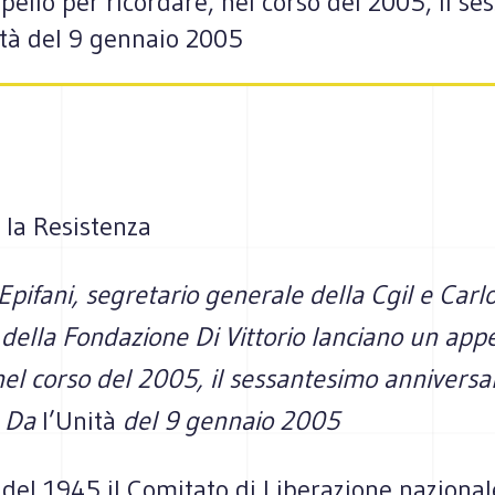
ppello per ricordare, nel corso del 2005, il s
ità del 9 gennaio 2005
 la Resistenza
pifani, segretario generale della Cgil
e
Carlo
della Fondazione Di Vittorio lanciano un appe
nel corso del 2005, il sessantesimo anniversar
. Da
l’Unità
del 9 gennaio 2005
e del 1945 il Comitato di Liberazione nazional