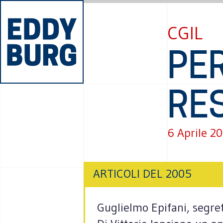
CGIL
PE
RE
6 Aprile 2
ARTICOLI DEL 2005
Guglielmo Epifani, segret