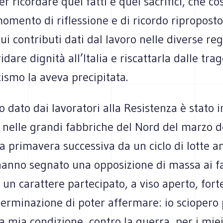
er ricordare quei fatti e quei sacrifici, che co
mento di riflessione e di ricordo riproposto
i contributi dati dal lavoro nelle diverse reg
idare dignità all’Italia e riscattarla dalle tra
scismo la aveva precipitata.
to dato dai lavoratori alla Resistenza è stato
i nelle grandi fabbriche del Nord del marzo d
la primavera successiva da un ciclo di lotte a
anno segnato una opposizione di massa ai fas
n un carattere partecipato, a viso aperto, fort
terminazione di poter affermare: io sciopero
a mia condizione, contro la guerra, per i miei 