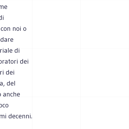
ome
di
 con noi o
 dare
iale di
oratori dei
ri dei
a, del
vo anche
oco
imi decenni.