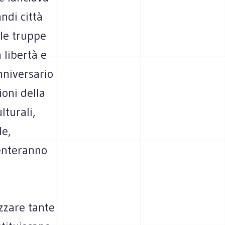
ndi città
 le truppe
a libertà e
anniversario
ioni della
lturali,
le,
enteranno
zzare tante