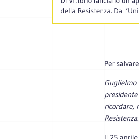
Di Vittorio lanciano un a
della Resistenza. Da l’Un
Per salvare
Guglielmo E
presidente 
ricordare, 
Resistenza
Il 25 april