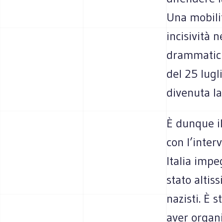
Una mobili
incisività 
drammatici 
del 25 lugl
divenuta la
È dunque il
con l’inter
Italia impe
stato altis
nazisti. È 
aver organi