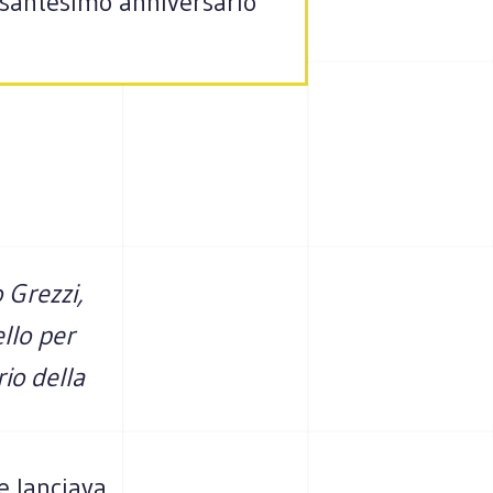
essantesimo anniversario
 Grezzi,
llo per
io della
e lanciava