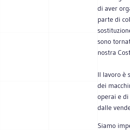
di aver org
parte di co
sostituzion
sono tornat
nostra Cost
Il lavoro è 
dei macchin
operai e di
dalle vende
Siamo impe