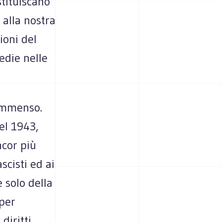
stituiscano
 alla nostra
ioni del
gedie nelle
 immenso.
el 1943,
ncor più
cisti ed ai
e solo della
 per
diritti.