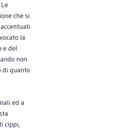
 Le
ione che si
 accentuati
vocato la
 e del
quando non
o di quanto
nali ed a
sta
i cippi,