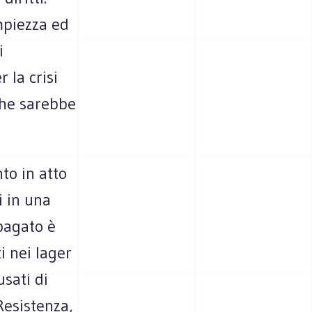
mpiezza ed
i
 la crisi
 che sarebbe
to in atto
i in una
 pagato è
i nei lager
usati di
Resistenza,