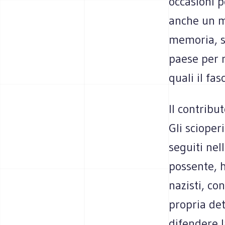
occasioni p
anche un mo
memoria, su
paese per r
quali il fa
Il contribu
Gli scioper
seguiti nel
possente, h
nazisti, co
propria de
difendere l