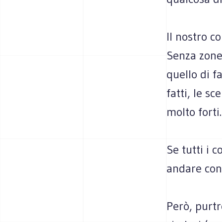
Il nostro c
Senza zone 
quello di f
fatti, le s
molto forti.
Se tutti i 
andare cont
Però, purt