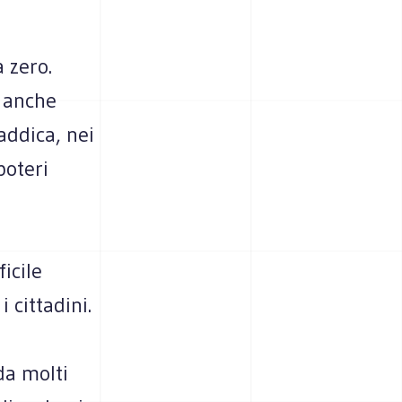
 zero.
è anche
addica, nei
poteri
icile
 cittadini.
da molti