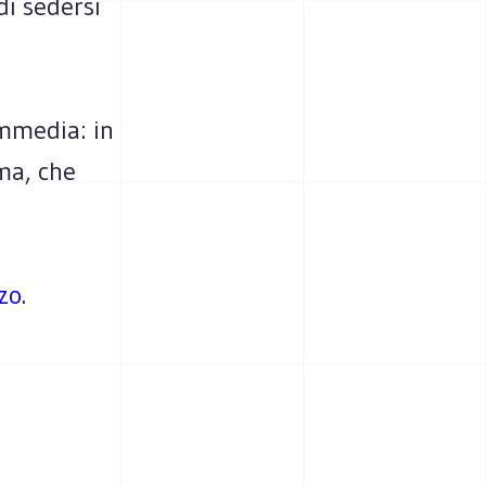
di sedersi
ommedia: in
ma, che
zo
.