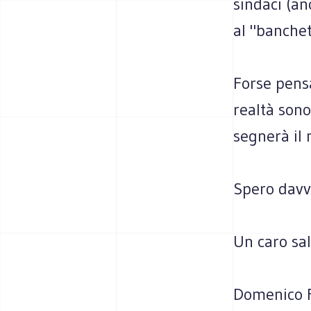
sindaci (an
al "banchet
Forse pens
realtà son
segnerà il 
Spero davve
Un caro sa
Domenico F