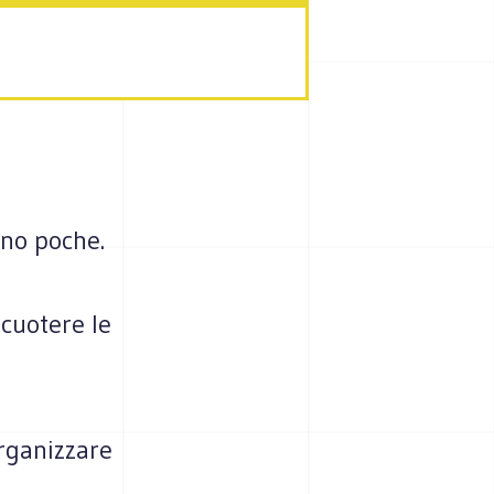
ono poche.
cuotere le
rganizzare