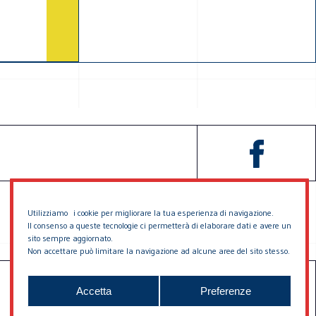
Utilizziamo i cookie per migliorare la tua esperienza di navigazione.
Il consenso a queste tecnologie ci permetterà di elaborare dati e avere un
sito sempre aggiornato.
Non accettare può limitare la navigazione ad alcune aree del sito stesso.
SOSTIENICI
CONTATTACI
Accetta
Preferenze