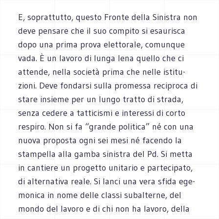
E, soprat­tutto, que­sto Fronte della Sini­stra non
deve pen­sare che il suo com­pito si esau­ri­sca
dopo una prima prova elet­to­rale, comun­que
vada. È un lavoro di lunga lena quello che ci
attende, nella società prima che nelle isti­tu­
zioni. Deve fon­darsi sulla pro­messa reci­proca di
stare insieme per un lungo tratto di strada,
senza cedere a tat­ti­ci­smi e inte­ressi di corto
respiro. Non si fa “grande poli­tica” né con una
nuova pro­po­sta ogni sei mesi né facendo la
stam­pella alla gamba sini­stra del Pd. Si metta
in can­tiere un pro­getto uni­ta­rio e par­te­ci­pato,
di alter­na­tiva reale. Si lanci una vera sfida ege­
mo­nica in nome delle classi subal­terne, del
mondo del lavoro e di chi non ha lavoro, della