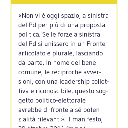
«Non vi è oggi spa­zio, a sini­stra
del Pd per più di una pro­po­sta
poli­tica. Se le forze a sini­stra
del Pd si unis­sero in un Fronte
arti­co­lato e plu­rale, lasciando
da parte, in nome del bene
comune, le reci­pro­che avver­
sioni, con una lea­der­ship col­let­
tiva e rico­no­sci­bile, que­sto sog­
getto politico-elettorale
avrebbe di fronte a sé poten­
zia­lità rilevanti». Il manifesto,