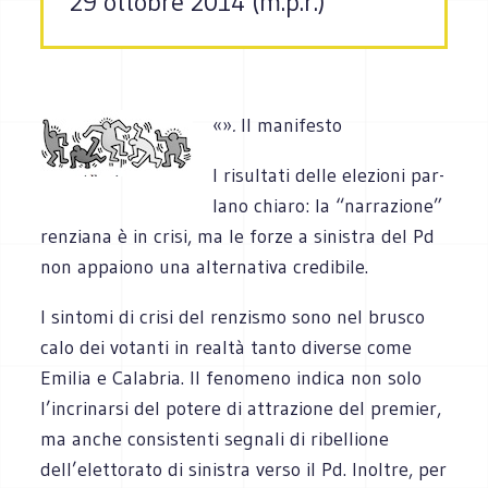
29 ottobre 2014 (m.p.r.)
«»
.
Il manifesto
I risul­tati delle ele­zioni par­
lano chiaro: la “nar­ra­zione”
ren­ziana è in crisi, ma le forze a sini­stra del Pd
non appa­iono una alter­na­tiva credibile.
I sin­tomi di crisi del ren­zi­smo sono nel bru­sco
calo dei votanti in realtà tanto diverse come
Emi­lia e Cala­bria. Il feno­meno indica non solo
l’incrinarsi del potere di attra­zione del pre­mier,
ma anche con­si­stenti segnali di ribel­lione
dell’elettorato di sini­stra verso il Pd. Inol­tre, per