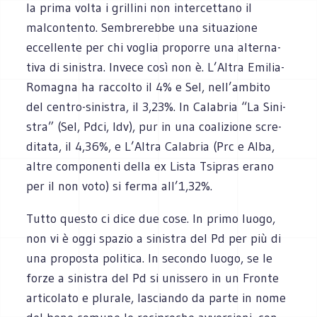
la prima volta i gril­lini non inter­cet­tano il
malcontento. Sem­bre­rebbe una situa­zione
eccel­lente per chi voglia pro­porre una alter­na­
tiva di sini­stra. Invece così non è. L’Altra Emilia-
Romagna ha rac­colto il 4% e Sel, nell’ambito
del centro-sinistra, il 3,23%. In Cala­bria “La Sini­
stra” (Sel, Pdci, Idv), pur in una coa­li­zione scre­
di­tata, il 4,36%, e L’Altra Cala­bria (Prc e Alba,
altre com­po­nenti della ex Lista Tsi­pras erano
per il non voto) si ferma all’1,32%.
Tutto que­sto ci dice due cose. In primo luogo,
non vi è oggi spa­zio a sini­stra del Pd per più di
una pro­po­sta poli­tica. In secondo luogo, se le
forze a sini­stra del Pd si unis­sero in un Fronte
arti­co­lato e plu­rale, lasciando da parte in nome