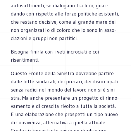
auto­suf­fi­cienti, se dia­lo­gano fra loro, guar­
dando con rispetto alle forze poli­ti­che esi­stenti,
che restano deci­sive, come al grande mare dei
non orga­niz­zati o di coloro che lo sono in asso­
cia­zioni e gruppi non partitici.
Biso­gna finirla con i veti incro­ciati e coi
risentimenti.
Que­sto Fronte della Sini­stra dovrebbe par­tire
dalle lotte sin­da­cali, dei pre­cari, dei disoc­cu­pati:
senza radici nel mondo del lavoro non si è sini­
stra. Ma anche pre­sen­tare un pro­getto di rin­no­
va­mento e di cre­scita rivolto a tutta la società.
E una ela­bo­ra­zione che pro­spetti un tipo nuovo
di con­vi­venza, alter­na­tiva a quella attuale.
Credo sia impor­tante avere un duplice pro­