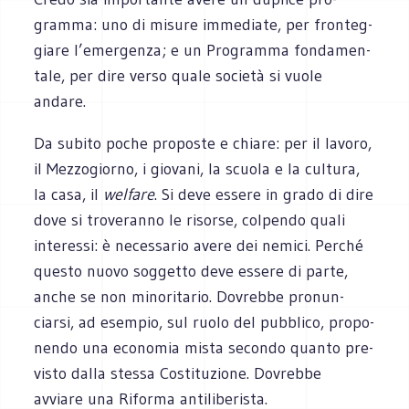
gramma: uno di misure imme­diate, per fron­teg­
giare l’emergenza; e un Pro­gramma fon­da­men­
tale, per dire verso quale società si vuole
andare.
Da subito poche pro­po­ste e chiare: per il lavoro,
il Mez­zo­giorno, i gio­vani, la scuola e la cul­tura,
la casa, il
wel­fare
. Si deve essere in grado di dire
dove si tro­ve­ranno le risorse, col­pendo quali
inte­ressi: è neces­sa­rio avere dei nemici. Per­ché
que­sto nuovo sog­getto deve essere di parte,
anche se non mino­ri­ta­rio. Dovrebbe pro­nun­
ciarsi, ad esem­pio, sul ruolo del pub­blico, pro­po­
nendo una eco­no­mia mista secondo quanto pre­
vi­sto dalla stessa Costi­tu­zione. Dovrebbe
avviare una Riforma antiliberista.