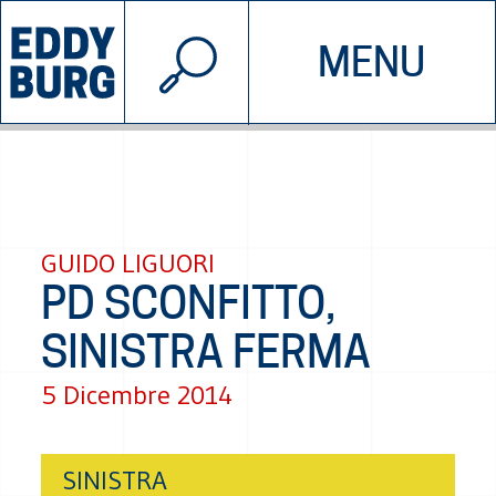
© 2026 EDDYBURG
MENU
INIZIATIVE
CHI SIAMO
SOSTIENICI
CONTATTACI
GUIDO LIGUORI
PD SCONFITTO,
SINISTRA FERMA
5 Dicembre 2014
SINISTRA