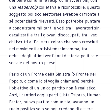
del bene comune le reci­pro­che avver­sioni, con
una
lea­der­ship
col­let­tiva e rico­no­sci­bile, que­sto
sog­getto politico-elettorale avrebbe di fronte a
sé poten­zia­lità rilevanti. Esso potrebbe pun­tare
a con­qui­stare mili­tanti e voti tra i lavo­ra­tori sin­
da­ca­liz­zati e tra i gio­vani disoc­cu­pati, tra i vec­
chi iscritti al Pci e tra coloro che sono cre­sciuti
nei movi­menti anti­si­stema: insomma, tra i
delusi degli ultimi vent’anni di sto­ria poli­tica e
sociale del nostro paese.
Parlo di un Fronte della Sini­stra (o Fronte del
Popolo, o come lo si voglia chia­mare) per­ché
l’obiettivo di un unico par­tito non è rea­li­stico.
Anzi, i can­tieri oggi aperti (Lista Tsi­pras, Human
Fac­tor, nuovo par­tito comu­ni­sta) avranno un
ruolo posi­tivo solo se non cre­dono di essere