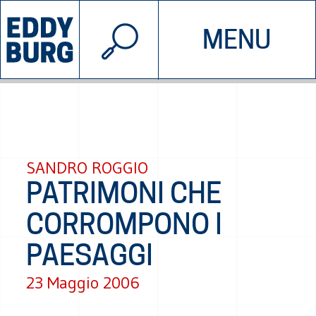
© 2026 EDDYBURG
MENU
INIZIATIVE
CHI SIAMO
SOSTIENICI
CONTATTACI
SANDRO ROGGIO
PATRIMONI CHE
CORROMPONO I
PAESAGGI
23 Maggio 2006