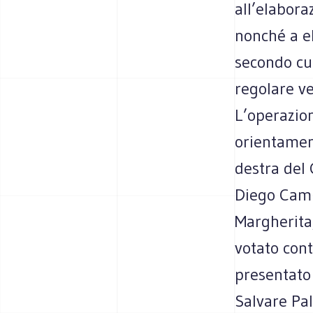
all’elabora
nonché a el
secondo cui
regolare ve
L’operazion
orientament
destra del
Diego Camma
Margherita
votato cont
presentato 
Salvare Pal