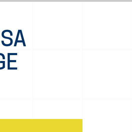
ESA
GE