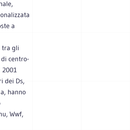
nale,
ionalizzata
oste a
tra gli
di centro-
l 2001
i dei Ds,
na, hanno
o
nu, Wwf,