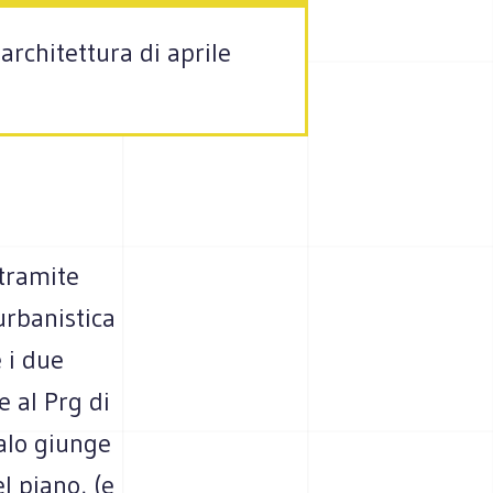
architettura di aprile
 tramite
urbanistica
 i due
e al Prg di
alo giunge
l piano, (e