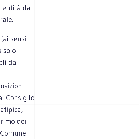
 entità da
rale.
(ai sensi
e solo
ali da
e
osizioni
al Consiglio
atipica,
primo dei
il Comune