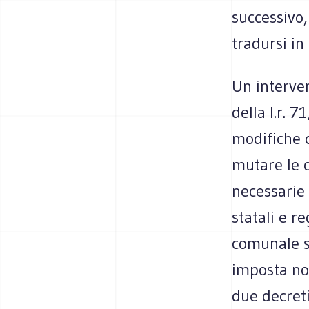
successivo,
tradursi in
Un interve
della l.r. 
modifiche c
mutare le c
necessarie 
statali e r
comunale s
imposta no
due decreti