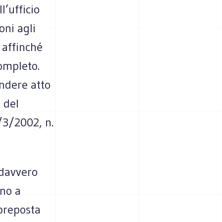
’ufficio
oni agli
 affinché
completo.
endere atto
 del
/3/2002, n.
 davvero
ono a
preposta