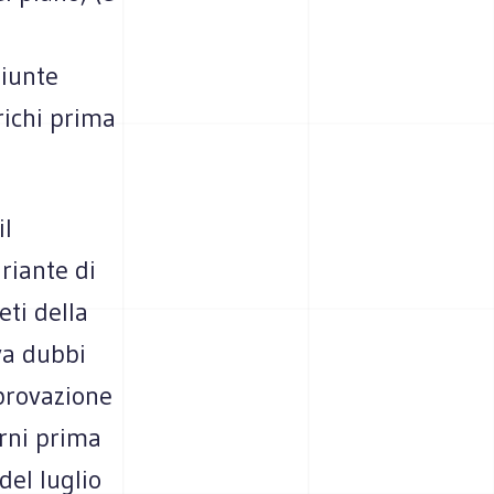
giunte
richi prima
il
riante di
ti della
va dubbi
pprovazione
orni prima
del luglio