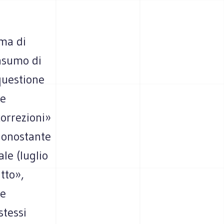
rma di
onsumo di
 questione
re
correzioni»
 nonostante
le (luglio
tto»,
he
stessi