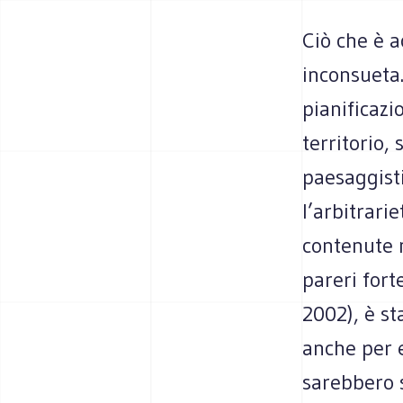
Ciò che è a
inconsueta.
pianificazi
territorio,
paesaggisti
l’arbitrari
contenute n
pareri fort
2002), è st
anche per e
sarebbero s