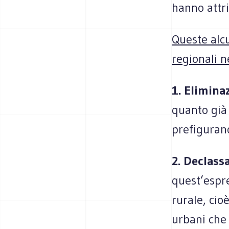
hanno attrib
Queste alcu
regionali n
1. Elimina
quanto già 
prefigurano
2. Declass
quest’espre
rurale, cio
urbani che 