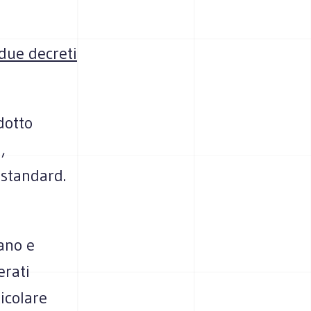
 due decreti
dotto
,
 standard.
ano e
erati
ticolare