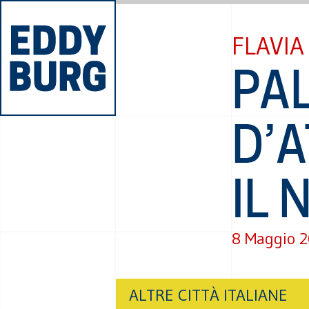
FLAVIA
PA
D’
IL 
8 Maggio 
ALTRE CITTÀ ITALIANE