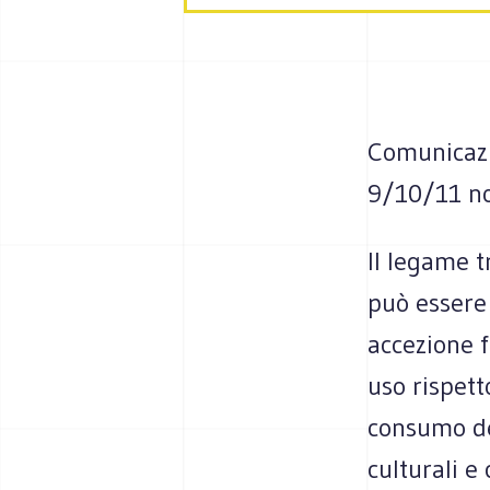
Comunicazi
9/10/11 n
Il legame t
può essere 
accezione f
uso rispet
consumo del
culturali e