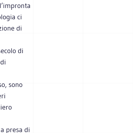
ll’impronta
logia ci
zione di
secolo di
 di
so, sono
ri
Piero
a presa di