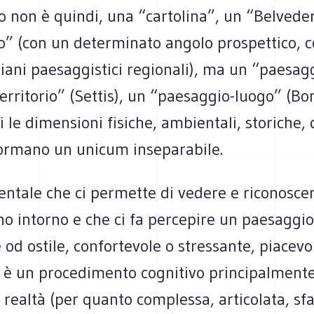
o non è quindi, una “cartolina”, un “Belvede
vo” (con un determinato angolo prospettico, 
Piani paesaggistici regionali), ma un “paesag
rritorio” (Settis), un “paesaggio-luogo” (Bo
i le dimensioni fisiche, ambientali, storiche, c
formano un unicum inseparabile.
ntale che ci permette di vedere e riconoscer
no intorno e che ci fa percepire un paesaggi
od ostile, confortevole o stressante, piacevo
 è un procedimento cognitivo principalmente
a realtà (per quanto complessa, articolata, sf