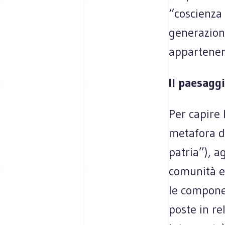
“coscienza 
generazione
appartenen
Il paesaggi
Per capire 
metafora di
patria”), a
comunità ec
le componen
poste in re