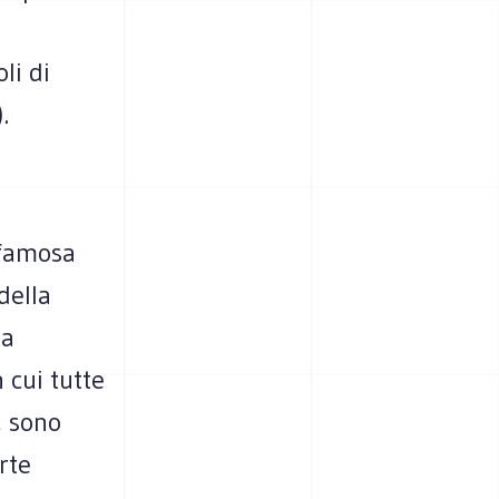
li di
.
 famosa
della
na
 cui tutte
, sono
rte