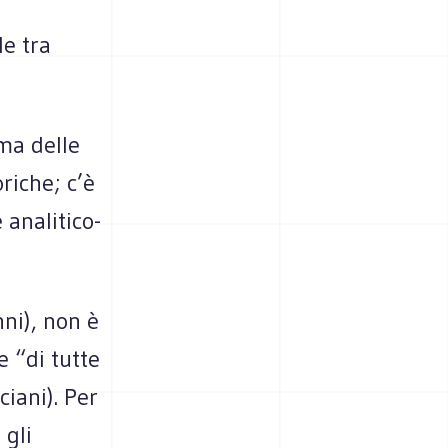
le tra
ma delle
riche; c’è
 analitico-
ni), non è
e “di tutte
ciani). Per
 gli