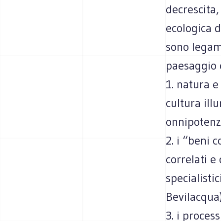
decrescita,
ecologica d
sono legami
paesaggio c
1. natura e
cultura illu
onnipotenz
2. i “beni 
correlati e
specialisti
Bevilacqua
3. i proce