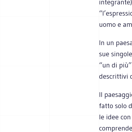
integrante)
“l’espressi
uomo e amb
In un paesa
sue singole
“un di più”
descrittivi 
Il paesagg
fatto solo 
le idee con
comprender