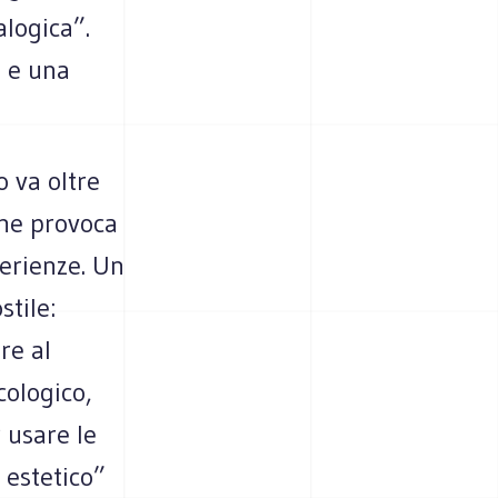
alogica”.
e e una
 va oltre
che provoca
perienze. Un
stile:
re al
cologico,
 usare le
 estetico”