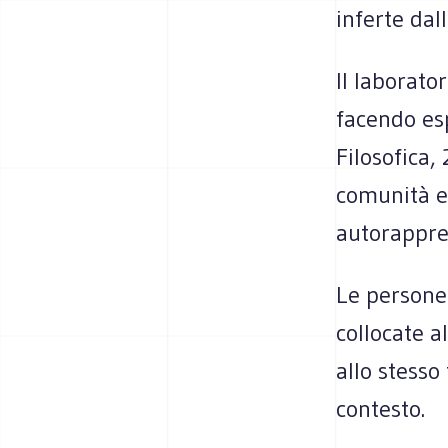
inferte dal
Il laborato
facendo es
Filosofica,
comunità e
autorappres
Le persone
collocate a
allo stesso
contesto.