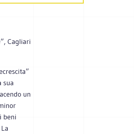
”, Cagliari
ecrescita”
a sua
 facendo un
“minor
i beni
 La