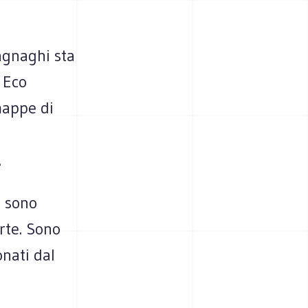
Magnaghi sta
 Eco
mappe di
.
o sono
arte. Sono
onati dal