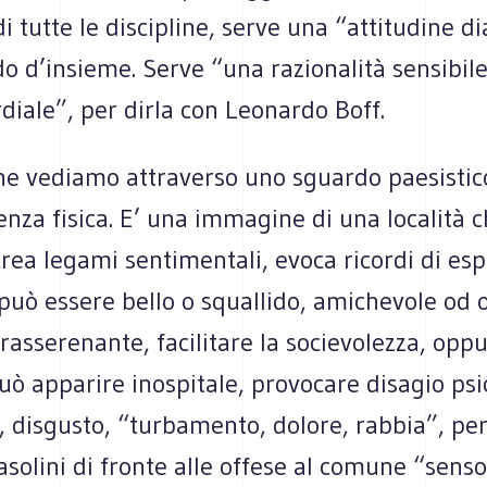
di tutte le discipline, serve una “attitudine di
o d’insieme. Serve “una razionalità sensibil
diale”, per dirla con Leonardo Boff.
he vediamo attraverso uno sguardo paesistico
enza fisica. E’ una immagine di una località 
rea legami sentimentali, evoca ricordi di es
uò essere bello o squallido, amichevole od o
rasserenante, facilitare la socievolezza, oppu
uò apparire inospitale, provocare disagio psi
, disgusto, “turbamento, dolore, rabbia”, per
asolini di fronte alle offese al comune “senso