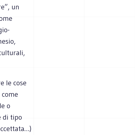
re”, un
come
gio-
nesio,
ulturali,
e le cose
o come
le o
 di tipo
accettata…)