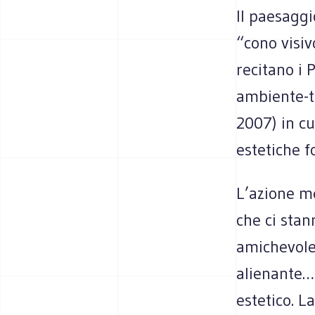
Il paesaggi
“cono visi
recitano i 
ambiente-te
2007) in cu
estetiche 
L’azione me
che ci stan
amichevole 
alienante…
estetico. L