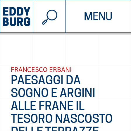
© 2026 EDDYBURG
MENU
INIZIATIVE
CHI SIAMO
SOSTIENICI
CONTATTACI
FRANCESCO ERBANI
PAESAGGI DA
SOGNO E ARGINI
ALLE FRANE IL
TESORO NASCOSTO