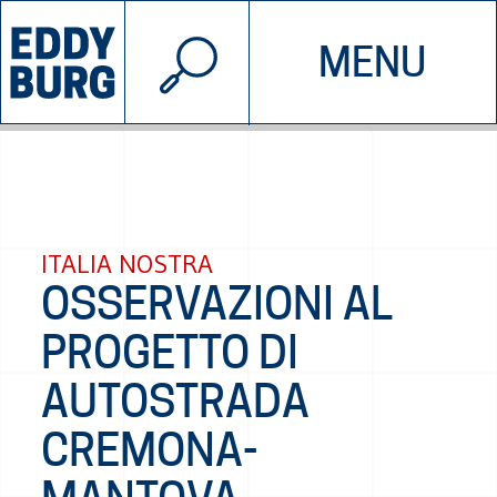
© 2026 EDDYBURG
MENU
INIZIATIVE
CHI SIAMO
SOSTIENICI
CONTATTACI
ITALIA NOSTRA
OSSERVAZIONI AL
PROGETTO DI
AUTOSTRADA
CREMONA-