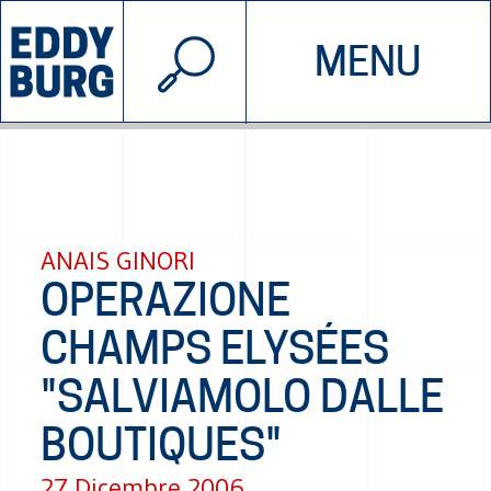
© 2026 EDDYBURG
MENU
INIZIATIVE
CHI SIAMO
SOSTIENICI
CONTATTACI
ANAIS GINORI
OPERAZIONE
CHAMPS ELYSÉES
"SALVIAMOLO DALLE
BOUTIQUES"
27 Dicembre 2006