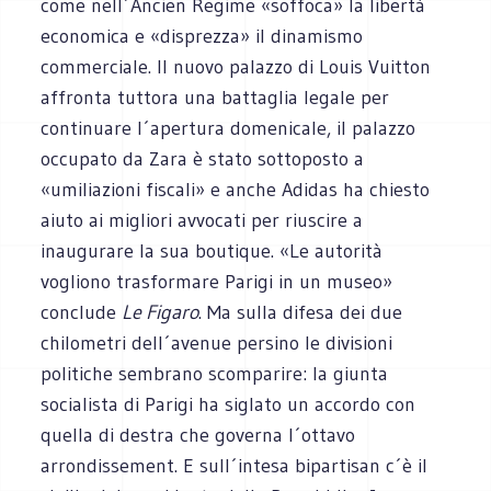
come nell´Ancien Regime «soffoca» la libertà
economica e «disprezza» il dinamismo
commerciale. Il nuovo palazzo di Louis Vuitton
affronta tuttora una battaglia legale per
continuare l´apertura domenicale, il palazzo
occupato da Zara è stato sottoposto a
«umiliazioni fiscali» e anche Adidas ha chiesto
aiuto ai migliori avvocati per riuscire a
inaugurare la sua boutique. «Le autorità
vogliono trasformare Parigi in un museo»
conclude
Le Figaro
. Ma sulla difesa dei due
chilometri dell´avenue persino le divisioni
politiche sembrano scomparire: la giunta
socialista di Parigi ha siglato un accordo con
quella di destra che governa l´ottavo
arrondissement. E sull´intesa bipartisan c´è il