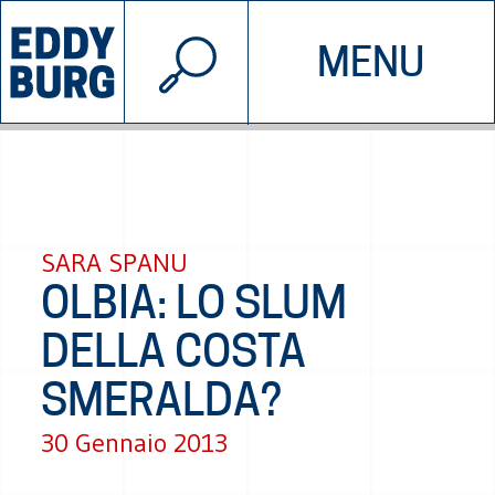
© 2026 EDDYBURG
MENU
INIZIATIVE
CHI SIAMO
SOSTIENICI
CONTATTACI
SARA SPANU
OLBIA: LO SLUM
DELLA COSTA
SMERALDA?
30 Gennaio 2013