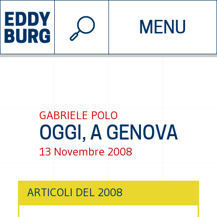
© 2026 EDDYBURG
MENU
INIZIATIVE
CHI SIAMO
SOSTIENICI
CONTATTACI
GABRIELE POLO
OGGI, A GENOVA
13 Novembre 2008
ARTICOLI DEL 2008