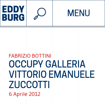
© 2026 EDDYBURG
MENU
INIZIATIVE
CHI SIAMO
SOSTIENICI
CONTATTACI
FABRIZIO BOTTINI
OCCUPY GALLERIA
VITTORIO EMANUELE
ZUCCOTTI
6 Aprile 2012