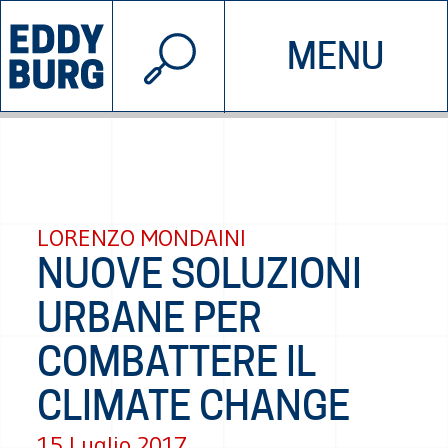
© 2026 EDDYBURG
MENU
INIZIATIVE
CHI SIAMO
SOSTIENICI
CONTATTACI
LORENZO MONDAINI
NUOVE SOLUZIONI
URBANE PER
COMBATTERE IL
CLIMATE CHANGE
15 Luglio 2017