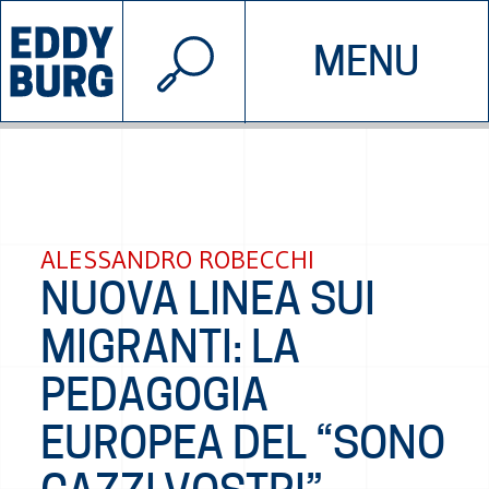
© 2026 EDDYBURG
MENU
INIZIATIVE
CHI SIAMO
SOSTIENICI
CONTATTACI
ALESSANDRO ROBECCHI
NUOVA LINEA SUI
MIGRANTI: LA
PEDAGOGIA
EUROPEA DEL “SONO