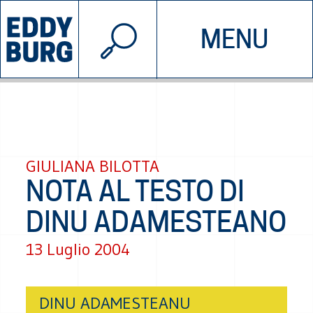
© 2026 EDDYBURG
MENU
INIZIATIVE
CHI SIAMO
SOSTIENICI
CONTATTACI
GIULIANA BILOTTA
NOTA AL TESTO DI
DINU ADAMESTEANO
13 Luglio 2004
DINU ADAMESTEANU