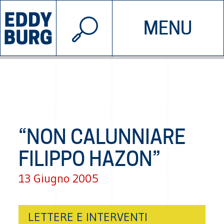
© 2026 EDDYBURG
MENU
INIZIATIVE
CHI SIAMO
SOSTIENICI
CONTATTACI
“NON CALUNNIARE
FILIPPO HAZON”
13 Giugno 2005
LETTERE E INTERVENTI