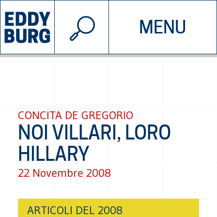
© 2026 EDDYBURG
MENU
INIZIATIVE
CHI SIAMO
SOSTIENICI
CONTATTACI
CONCITA DE GREGORIO
NOI VILLARI, LORO
HILLARY
22 Novembre 2008
ARTICOLI DEL 2008