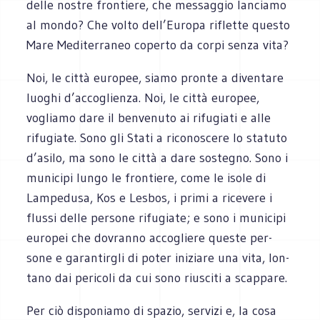
delle nostre fron­tiere, che mes­sag­gio lan­ciamo
al mondo? Che volto dell’Europa riflette que­sto
Mare Medi­ter­ra­neo coperto da corpi senza vita?
Noi, le città euro­pee, siamo pronte a diven­tare
luo­ghi d’accoglienza. Noi, le città euro­pee,
vogliamo dare il ben­ve­nuto ai rifu­giati e alle
rifu­giate. Sono gli Stati a rico­no­scere lo sta­tuto
d’asilo, ma sono le città a dare soste­gno. Sono i
muni­cipi lungo le fron­tiere, come le isole di
Lam­pe­dusa, Kos e Lesbos, i primi a rice­vere i
flussi delle per­sone rifu­giate; e sono i muni­cipi
euro­pei che dovranno acco­gliere que­ste per­
sone e garan­tir­gli di poter ini­ziare una vita, lon­
tano dai peri­coli da cui sono riu­sciti a scappare.
Per ciò dispo­niamo di spa­zio, ser­vizi e, la cosa