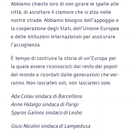
Abbiamo chie­sto loro di non girare le spalle alle
città, di ascol­tare il cla­more che si alza nelle
nostre strade. Abbiamo biso­gno dell’appoggio e
la coo­pe­ra­zione degli Stati, dell’Unione Euro­pea
e delle isti­tu­zioni inter­na­zio­nali per assi­cu­rare
l’accoglienza.
È tempo di costruire la sto­ria di un’Europa per
la quale essere rico­no­sciuti dal resto dei popoli
del mondo e ricor­dati dalle gene­ra­zioni che ver­
ranno. Non lascia­teli soli, non lascia­teci sole.
Ada Colau sin­daca di Bar­cel­lona
Anne Hidalgo sin­daca di Parigi
Spy­ros Gali­nos sin­daco di Lesbo
Giusi Nico­lini sin­daca di Lampedusa