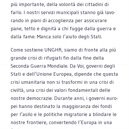
più impor­tante, della volontà dei cit­ta­dini di
farlo. I nostri ser­vizi muni­ci­pali stanno già lavo­
rando in piani di acco­glienza per assi­cu­rare
pane, tetto e dignità a chi fugge dalla guerra e
dalla fame. Manca solo l’aiuto degli Stati.
Come sostiene UNGHR, siamo di fronte alla più
grande crisi di rifu­giati fin dalla fine della
Seconda Guerra Mon­diale. Da Voi, governi degli
Stati e dell’Unione Euro­pea, dipende che que­sta
crisi uma­ni­ta­ria non si tra­sformi in una crisi di
civiltà, una crisi dei valori fon­da­men­tali delle
nostre demo­cra­zie. Durante anni, i governi euro­
pei hanno desti­nato la mag­gio­ranza dei fondi
per l’asilo e le poli­ti­che migra­to­rie a blin­dare le
nostre fron­tiere, con­ver­tendo l’Europa in una