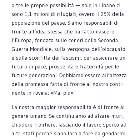
oltre le pro­prie pos­si­bi­lità — solo in Libano ci
sono 1,1 milioni di rifu­giati, ovvero il 25% della
popo­la­zione del paese. Siamo respon­sa­bili di
fronte all’idea stessa che ha fatto nascere
l’Europa, fon­data sulle ceneri della Seconda
Guerra Mon­diale, sulla ver­go­gna dell’olocausto
e sulla scon­fitta dei fasci­smi, per assi­cu­rare un
futuro di pace, pro­spe­rità e fra­ter­nità per le
future gene­ra­zioni. Dob­biamo essere all’altezza
della pro­messa fatta di fronte al nostro con­ti­
nente in rovina: «Mai più».
La nostra mag­gior respon­sa­bi­lità è di fronte al
genere umano. Se con­ti­nuiamo ad alzare muri,
chiu­dere fron­tiere, lasciando il lavoro sporco ad
altri stati per­ché siano loro a fare da gen­darmi