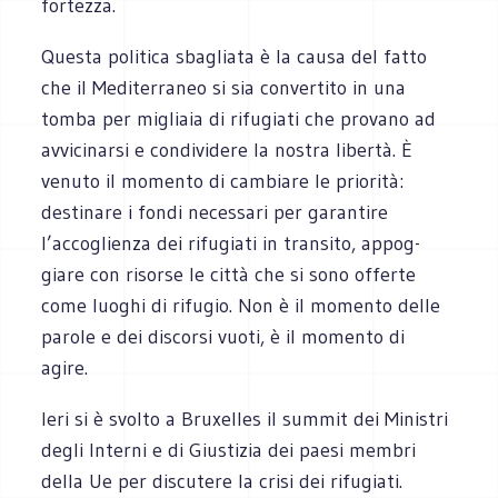
fortezza.
Que­sta poli­tica sba­gliata è la causa del fatto
che il Medi­ter­ra­neo si sia con­ver­tito in una
tomba per migliaia di rifu­giati che pro­vano ad
avvi­ci­narsi e con­di­vi­dere la nostra libertà. È
venuto il momento di cam­biare le prio­rità:
desti­nare i fondi neces­sari per garan­tire
l’accoglienza dei rifu­giati in tran­sito, appog­
giare con risorse le città che si sono offerte
come luo­ghi di rifu­gio. Non è il momento delle
parole e dei discorsi vuoti, è il momento di
agire.
Ieri si è svolto a Bru­xel­les il sum­mit dei Mini­stri
degli Interni e di Giu­sti­zia dei paesi mem­bri
della Ue per discu­tere la crisi dei rifu­giati.