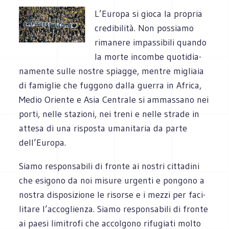
L’Europa si gioca la pro­pria
cre­di­bi­lità. Non pos­siamo
rima­nere impas­si­bili quando
la morte incombe quo­ti­dia­
na­mente sulle nostre spiagge, men­tre migliaia
di fami­glie che fug­gono dalla guerra in Africa,
Medio Oriente e Asia Cen­trale si ammas­sano nei
porti, nelle sta­zioni, nei treni e nelle strade in
attesa di una rispo­sta uma­ni­ta­ria da parte
dell’Europa.
Siamo respon­sa­bili di fronte ai nostri cit­ta­dini
che esi­gono da noi misure urgenti e pon­gono a
nostra dispo­si­zione le risorse e i mezzi per faci­
li­tare l’accoglienza. Siamo respon­sa­bili di fronte
ai paesi limi­trofi che accol­gono rifu­giati molto