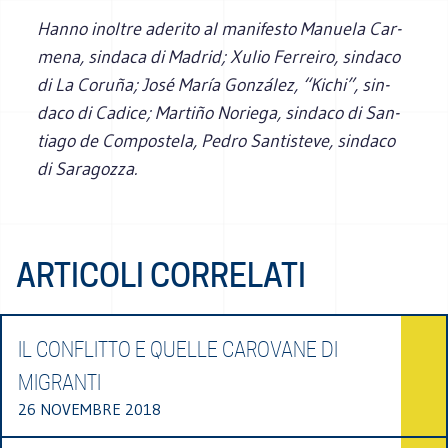
Hanno inol­tre ade­rito al mani­fe­sto Manuela Car­
mena, sin­daca di Madrid; Xulio Fer­reiro, sin­daco
di La Coruña; José María Gon­zá­lez, “Kichi”, sin­
daco di Cadice; Mar­tiño Noriega, sin­daco di San­
tiago de Com­po­stela, Pedro San­ti­steve, sin­daco
di Saragozza.
ARTICOLI CORRELATI
IL CONFLITTO E QUELLE CAROVANE DI
MIGRANTI
26 NOVEMBRE 2018