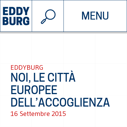
© 2026 EDDYBURG
MENU
INIZIATIVE
CHI SIAMO
SOSTIENICI
CONTATTACI
EDDYBURG
NOI, LE CITTÀ
EUROPEE
DELL’ACCOGLIENZA
16 Settembre 2015