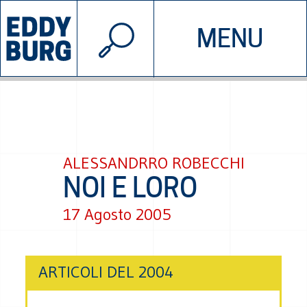
© 2026 EDDYBURG
MENU
INIZIATIVE
CHI SIAMO
SOSTIENICI
CONTATTACI
ALESSANDRRO ROBECCHI
NOI E LORO
17 Agosto 2005
ARTICOLI DEL 2004