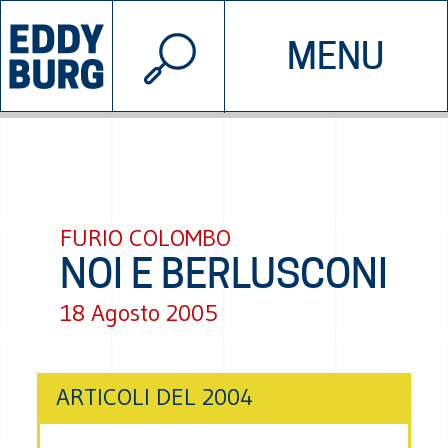
© 2026 EDDYBURG
MENU
INIZIATIVE
CHI SIAMO
SOSTIENICI
CONTATTACI
FURIO COLOMBO
NOI E BERLUSCONI
18 Agosto 2005
ARTICOLI DEL 2004