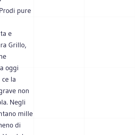
 Prodi pure
ata e
a Grillo,
che
da oggi
 ce la
 grave non
la. Negli
ontano mille
lmeno di