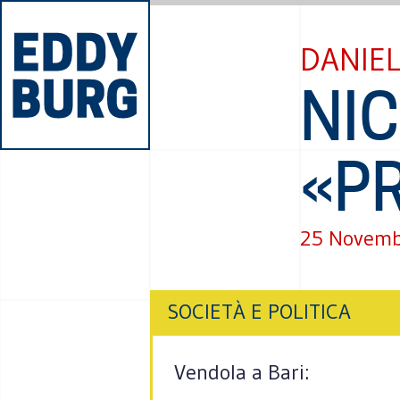
DANIEL
NIC
«P
25 Novemb
SOCIETÀ E POLITICA
Vendola a Bari: