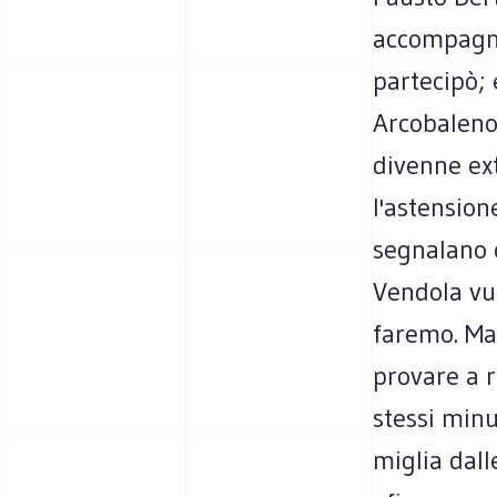
accompagna
partecipò; 
Arcobaleno,
divenne ext
l'astension
segnalano o
Vendola vuo
faremo. Ma
provare a 
stessi minu
miglia dall