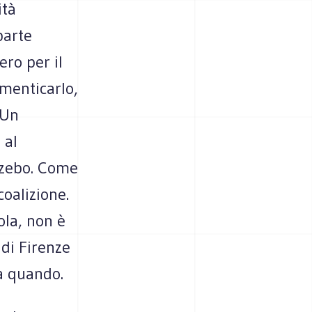
ità
parte
ero per il
imenticarlo,
«Un
 al
azebo. Come
coalizione.
ola, non è
di Firenze
 a quando.