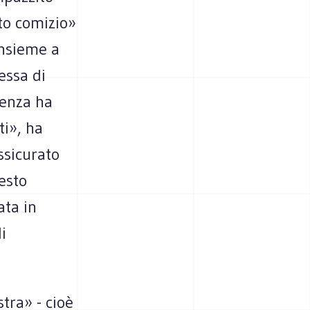
ito comizio»
 insieme a
essa di
senza ha
ti», ha
assicurato
uesto
ata in
i
tra» - cioè