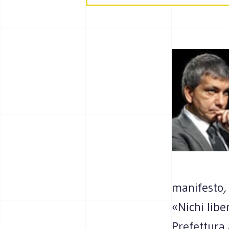
manifesto
«Nichi libe
Prefettura 