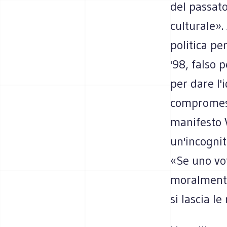
del passat
culturale».
politica pe
'98, falso 
per dare l'
compromesso
manifesto 
un'incognit
«Se uno vo
moralmente 
si lascia l