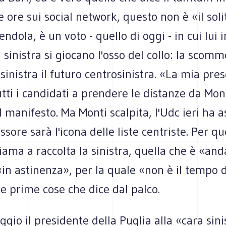
e ore sui social network, questo non è «il sol
endola, è un voto - quello di oggi - in cui lui
 sinistra si giocano l'osso del collo: la scomm
sinistra il futuro centrosinistra. «La mia pre
utti i candidati a prendere le distanze da Mon
al manifesto. Ma Monti scalpita, l'Udc ieri ha 
essore sarà l'icona delle liste centriste. Per q
ama a raccolta la sinistra, quella che è «and
in astinenza», per la quale «non è il tempo d
le prime cose che dice dal palco.
gio il presidente della Puglia alla «cara sinis