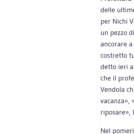
delle ultim
per Nichi V
un pezzo di
ancorare a 
costretto t
detto ieri 
che il prof
Vendola chi
vacanza», «
riposare», 
Nel pomerig