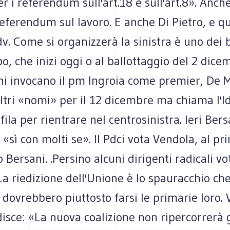
r i referendum sull'art.18 e sull'art.8». Anc
referendum sul lavoro. E anche Di Pietro, e q
Idv. Come si organizzerà la sinistra è uno dei b
, che inizi oggi o al ballottaggio del 2 dice
ni invocano il pm Ingroia come premier, De M
tri «nomi» per il 12 dicembre ma chiama l'Id
 fila per rientrare nel centrosinistra. Ieri Ber
 «sì con molti se». Il Pdci vota Vendola, al pr
o Bersani. .Persino alcuni dirigenti radicali v
La riedizione dell'Unione è lo spauracchio che
 dovrebbero piuttosto farsi le primarie loro.
isce: «La nuova coalizione non ripercorrerà g