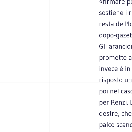
«firmare pe
sostiene i 
resta dell'
dopo-gazebo
Gli arancio
promette al
invece è in
risposto un
poi nel cas
per Renzi. 
destre, che
palco scand