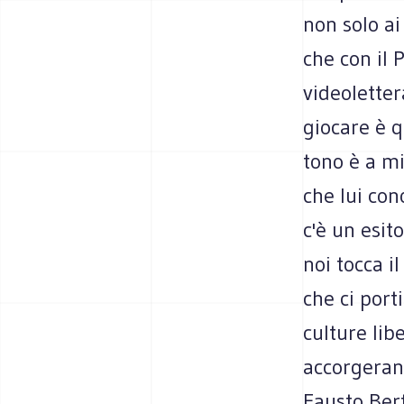
non solo ai
che con il 
videoletter
giocare è q
tono è a mi
che lui con
c'è un esit
noi tocca i
che ci port
culture lib
accorgerann
Fausto Bert