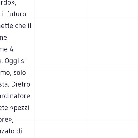
ardo»,
il futuro
ette che il
nei
ime 4
. Oggi si
imo, solo
ta. Dietro
ordinatore
ete «pezzi
ore»,
nzato di