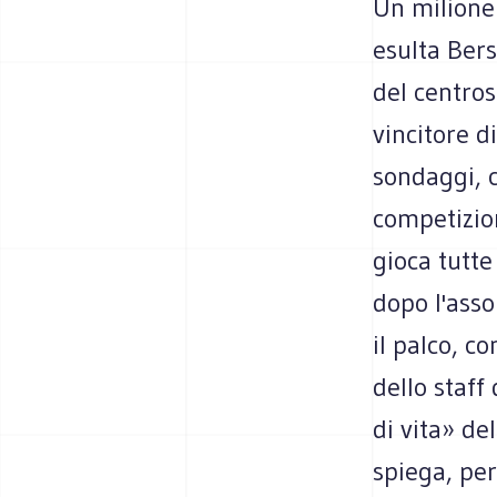
Un milione 
esulta Bers
del centros
vincitore d
sondaggi, c
competizion
gioca tutte
dopo l'asso
il palco, c
dello staff
di vita» de
spiega, per