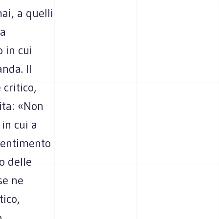
ai, a quelli
na
 in cui
nda. Il
critico,
vita: «Non
 in cui a
isentimento
o delle
 se ne
tico,
o