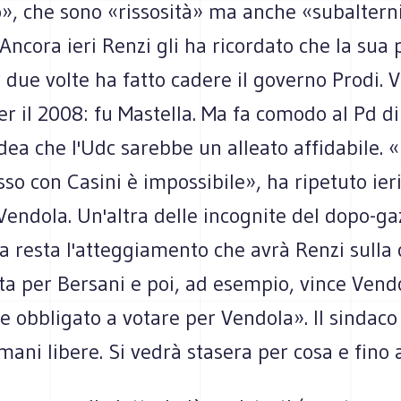
o», che sono «rissosità» ma anche «subaltern
 Ancora ieri Renzi gli ha ricordato che la sua 
r due volte ha fatto cadere il governo Prodi. V
per il 2008: fu Mastella. Ma fa comodo al Pd d
idea che l'Udc sarebbe un alleato affidabile. 
 con Casini è impossibile», ha ripetuto ieri
Vendola. Un'altra delle incognite del dopo-g
a resta l'atteggiamento che avrà Renzi sulla 
ta per Bersani e poi, ad esempio, vince Vend
obbligato a votare per Vendola». Il sindaco 
e mani libere. Si vedrà stasera per cosa e fino