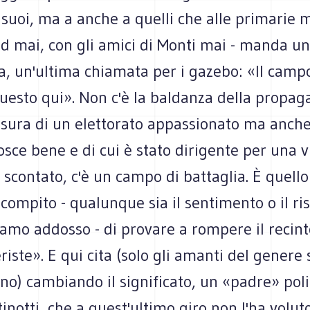
 suoi, ma a anche a quelli che alle primarie m
Pd mai, con gli amici di Monti mai - manda u
a, un'ultima chiamata per i gazebo: «Il campo
uesto qui». Non c'è la baldanza della propaga
sura di un elettorato appassionato ma anche 
osce bene e di cui è stato dirigente per una 
o scontato, c'è un campo di battaglia. È quello
l compito - qualunque sia il sentimento o il r
iamo addosso - di provare a rompere il recint
eriste». E qui cita (solo gli amanti del genere
o) cambiando il significato, un «padre» poli
inotti, che a quest'ultimo giro non l'ha volut