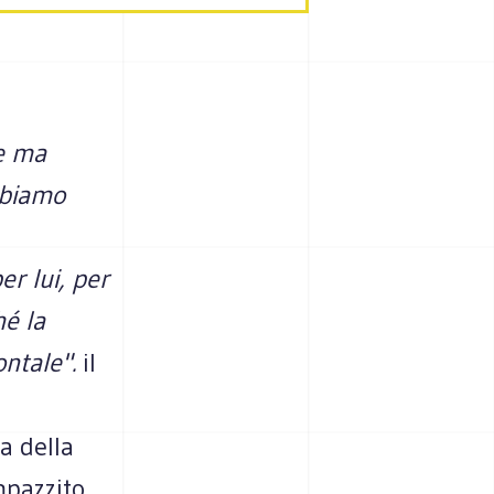
se ma
bbiamo
er lui, per
hé
la
ontale".
il
za della
mpazzito