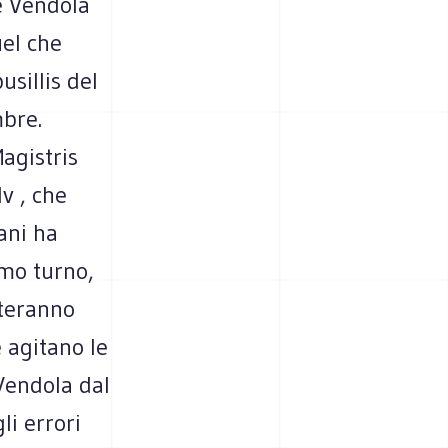
he Vendola
uel che
usillis del
mbre.
agistris
v , che
sani ha
imo turno,
oteranno
 agitano le
 Vendola dal
li errori