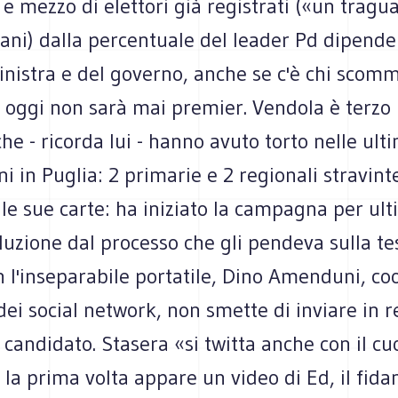
e mezzo di elettori già registrati («un tragu
ani) dalla percentuale del leader Pd dipende 
inistra e del governo, anche se c'è chi scomm
i oggi non sarà mai premier. Vendola è terzo 
he - ricorda lui - hanno avuto torto nelle ult
i in Puglia: 2 primarie e 2 regionali stravinte
 le sue carte: ha iniziato la campagna per ult
luzione dal processo che gli pendeva sulla tes
on l'inseparabile portatile, Dino Amenduni, co
 dei social network, non smette di inviare in r
l candidato. Stasera «si twitta anche con il cu
 la prima volta appare un video di Ed, il fida