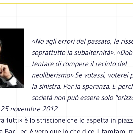
«No agli errori del passato, le ris
soprattutto la subalternità». «Do
tentare di rompere il recinto del
neoliberismo».
Se votassi, voterei p
la sinistra. Per la speranza. E perc
società non può essere solo "orizz
, 25 novembre 2012
ra tutti» è lo striscione che lo aspetta in piaz
a Bari, ed è vero quello che dice il tamtam i