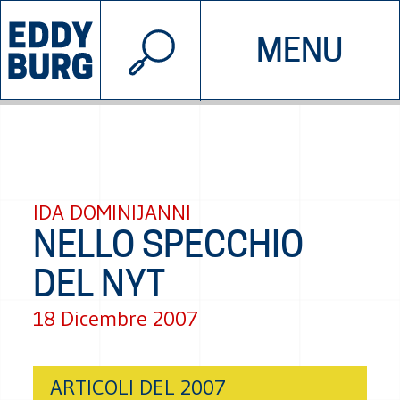
© 2026 EDDYBURG
MENU
INIZIATIVE
CHI SIAMO
SOSTIENICI
CONTATTACI
IDA DOMINIJANNI
NELLO SPECCHIO
DEL NYT
18 Dicembre 2007
ARTICOLI DEL 2007