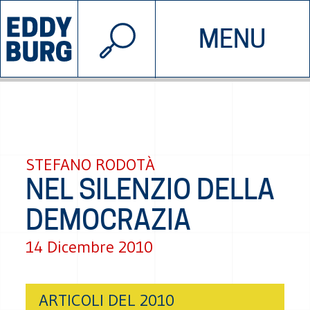
© 2026 EDDYBURG
MENU
INIZIATIVE
CHI SIAMO
SOSTIENICI
CONTATTACI
STEFANO RODOTÀ
NEL SILENZIO DELLA
DEMOCRAZIA
14 Dicembre 2010
ARTICOLI DEL 2010