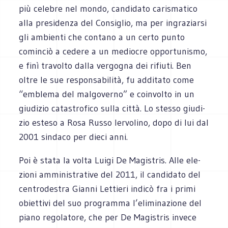
più cele­bre nel mondo, can­di­dato cari­sma­tico
alla pre­si­denza del Con­si­glio, ma per ingra­ziarsi
gli ambienti che con­tano a un certo punto
comin­ciò a cedere a un medio­cre oppor­tu­ni­smo,
e finì tra­volto dalla ver­go­gna dei rifiuti. Ben
oltre le sue respon­sa­bi­lità, fu addi­tato come
“emblema del mal­go­verno” e coin­volto in un
giu­di­zio cata­stro­fico sulla città. Lo stesso giu­di­
zio esteso a Rosa Russo Ier­vo­lino, dopo di lui dal
2001 sin­daco per dieci anni.
Poi è stata la volta Luigi De Magi­stris. Alle ele­
zioni ammi­ni­stra­tive del 2011, il can­di­dato del
cen­tro­de­stra Gianni Let­tieri indicò fra i primi
obiet­tivi del suo pro­gramma l’eliminazione del
piano rego­la­tore, che per De Magi­stris invece