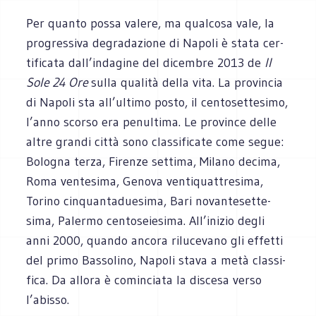
Per quanto possa valere, ma qual­cosa vale, la
pro­gres­siva degra­da­zione di Napoli è stata cer­
ti­fi­cata dall’indagine del dicem­bre 2013 de
Il
Sole 24 Ore
sulla qua­lità della vita. La pro­vin­cia
di Napoli sta all’ultimo posto, il cen­to­set­te­simo,
l’anno scorso era penul­tima. Le pro­vince delle
altre grandi città sono clas­si­fi­cate come segue:
Bolo­gna terza, Firenze set­tima, Milano decima,
Roma ven­te­sima, Genova ven­ti­quat­tre­sima,
Torino cin­quan­ta­due­sima, Bari novan­te­set­te­
sima, Palermo cen­to­seie­sima. All’inizio degli
anni 2000, quando ancora rilu­ce­vano gli effetti
del primo Bas­so­lino, Napoli stava a metà clas­si­
fica. Da allora è comin­ciata la discesa verso
l’abisso.