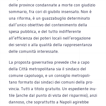
delle pro­vince con­dan­nate a morte con giu­di­zio
som­ma­rio, fra cori di giu­bilo insen­sato. Non è
una riforma, è un guaz­za­bu­glio deter­mi­nato
dall’unico obiet­tivo del con­te­ni­mento della
spesa pub­blica, e del tutto indif­fe­rente
all’efficienza dei poteri locali nell’erogazione
dei ser­vizi o alla qua­lità della rap­pre­sen­tanza
delle comu­nità interessate.
La pro­po­sta gover­na­tiva pre­vede che a capo
della Città metro­po­li­tana sia il sin­daco del
comune capo­luogo, e un con­si­glio metro­po­li­
tano for­mato dai sin­daci dei comuni della pro­
vin­cia. Tutti a titolo gra­tuito. Un espe­diente inu­
tile (anche dal punto di vista del rispar­mio), anzi
dan­noso, che soprat­tutto a Napoli agi­rebbe