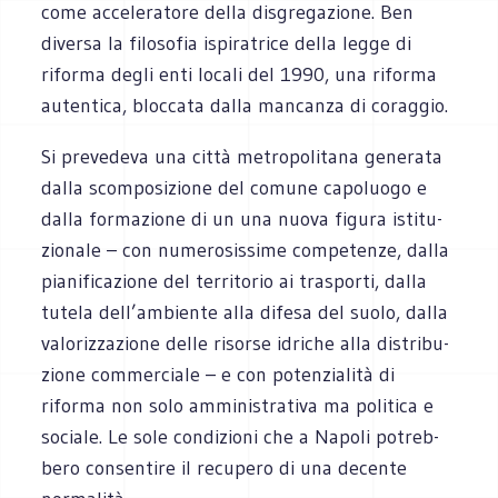
come acce­le­ra­tore della disgre­ga­zione. Ben
diversa la filo­so­fia ispi­ra­trice della legge di
riforma degli enti locali del 1990, una riforma
auten­tica, bloc­cata dalla man­canza di coraggio.
Si pre­ve­deva una città metro­po­li­tana gene­rata
dalla scom­po­si­zione del comune capo­luogo e
dalla for­ma­zione di un una nuova figura isti­tu­
zio­nale – con nume­ro­sis­sime com­pe­tenze, dalla
pia­ni­fi­ca­zione del ter­ri­to­rio ai tra­sporti, dalla
tutela dell’ambiente alla difesa del suolo, dalla
valo­riz­za­zione delle risorse idri­che alla distri­bu­
zione com­mer­ciale – e con poten­zia­lità di
riforma non solo ammi­ni­stra­tiva ma poli­tica e
sociale. Le sole con­di­zioni che a Napoli potreb­
bero con­sen­tire il recu­pero di una decente