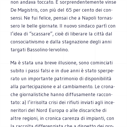
non andava toc­cato. E sor­pren­den­te­mente vinse
De Magi­stris, con più del 65 per cento dei con­
sensi. Ne fui felice, pen­sai che a Napoli tor­nas­
sero le belle gior­nate. Il nuovo sin­daco partì con
l’idea di “scas­sare”, cioè di libe­rare la città dal
con­so­cia­ti­vi­smo e dalla sta­gna­zione degli anni
tar­gati Bassolino-Iervolino.
Ma è stata una breve illu­sione, sono comin­ciati
subito i passi falsi e in due anni è stato sper­pe­
rato un impor­tante patri­mo­nio di dispo­ni­bi­lità
alla par­te­ci­pa­zione e al cam­bia­mento. Le cro­na­
che gior­na­li­sti­che hanno dif­fu­sa­mente rac­con­
tato: a) l’irrisolta crisi dei rifiuti inviati agli ince­
ne­ri­tori del Nord Europa o alle disca­ri­che di
altre regioni, in cro­nica carenza di impianti, con
la rac­colta dif­fe­ren­ziata che a dispetto dei pro­