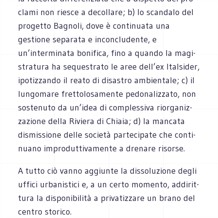
clami non rie­sce a decol­lare; b) lo scan­dalo del
pro­getto Bagnoli, dove è con­ti­nuata una
gestione sepa­rata e incon­clu­dente, e
un’interminata boni­fica, fino a quando la magi­
stra­tura ha seque­strato le aree dell’ex Ital­si­der,
ipo­tiz­zando il reato di disa­stro ambien­tale; c) il
lun­go­mare fret­to­lo­sa­mente pedo­na­liz­zato, non
soste­nuto da un’idea di com­ples­siva rior­ga­niz­
za­zione della Riviera di Chiaia; d) la man­cata
dismis­sione delle società par­te­ci­pate che con­ti­
nuano impro­dut­ti­va­mente a dre­nare risorse.
A tutto ciò vanno aggiunte la dis­so­lu­zione degli
uffici urba­ni­stici e, a un certo momento, addi­rit­
tura la dispo­ni­bi­lità a pri­va­tiz­zare un brano del
cen­tro storico.