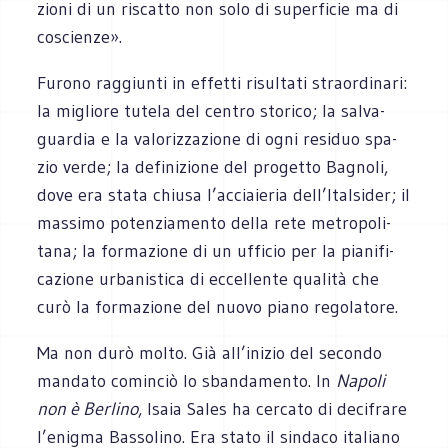
zioni di un riscatto non solo di super­fi­cie ma di
coscienze».
Furono rag­giunti in effetti risul­tati straor­di­nari:
la migliore tutela del cen­tro sto­rico; la sal­va­
guar­dia e la valo­riz­za­zione di ogni resi­duo spa­
zio verde; la defi­ni­zione del pro­getto Bagnoli,
dove era stata chiusa l’acciaieria dell’Italsider; il
mas­simo poten­zia­mento della rete metro­po­li­
tana; la for­ma­zione di un uffi­cio per la pia­ni­fi­
ca­zione urba­ni­stica di eccel­lente qua­lità che
curò la for­ma­zione del nuovo piano regolatore.
Ma non durò molto. Già all’inizio del secondo
man­dato comin­ciò lo sban­da­mento. In
Napoli
non è Ber­lino
, Isaia Sales ha cer­cato di deci­frare
l’enigma Bas­so­lino. Era stato il sin­daco ita­liano