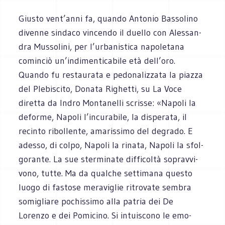
Giu­sto vent’anni fa, quando Anto­nio Bas­so­lino
divenne sin­daco vin­cendo il duello con Ales­san­
dra Mus­so­lini, per l’urbanistica napo­le­tana
comin­ciò un’indimenticabile età dell’oro.
Quando fu restau­rata e pedo­na­liz­zata la piazza
del Ple­bi­scito, Donata Righetti, su La Voce
diretta da Indro Mon­ta­nelli scrisse: «Napoli la
deforme, Napoli l’incurabile, la dispe­rata, il
recinto ribol­lente, ama­ris­simo del degrado. E
adesso, di colpo, Napoli la rinata, Napoli la sfol­
go­rante. La sue ster­mi­nate dif­fi­coltà soprav­vi­
vono, tutte. Ma da qual­che set­ti­mana que­sto
luogo di fastose mera­vi­glie ritro­vate sem­bra
somi­gliare pochis­simo alla patria dei De
Lorenzo e dei Pomi­cino. Si intui­scono le emo­