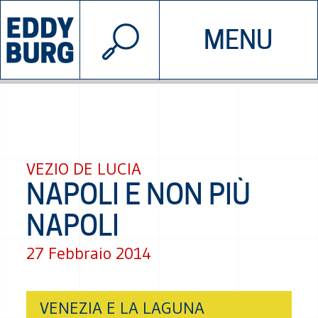
© 2026 EDDYBURG
MENU
INIZIATIVE
CHI SIAMO
SOSTIENICI
CONTATTACI
VEZIO DE LUCIA
NAPOLI E NON PIÙ
NAPOLI
27 Febbraio 2014
VENEZIA E LA LAGUNA