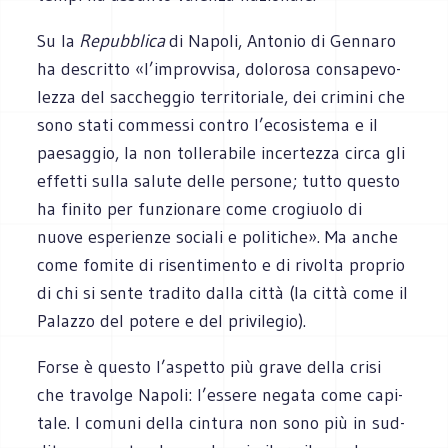
Su la
Repub­blica
di Napoli, Anto­nio di Gen­naro
ha descritto «l’improvvisa, dolo­rosa con­sa­pe­vo­
lezza del sac­cheg­gio ter­ri­to­riale, dei cri­mini che
sono stati com­messi con­tro l’ecosistema e il
pae­sag­gio, la non tol­le­ra­bile incer­tezza circa gli
effetti sulla salute delle per­sone; tutto que­sto
ha finito per fun­zio­nare come cro­giuolo di
nuove espe­rienze sociali e poli­ti­che». Ma anche
come fomite di risen­ti­mento e di rivolta pro­prio
di chi si sente tra­dito dalla città (la città come il
Palazzo del potere e del privilegio).
Forse è que­sto l’aspetto più grave della crisi
che tra­volge Napoli: l’essere negata come capi­
tale. I comuni della cin­tura non sono più in sud­