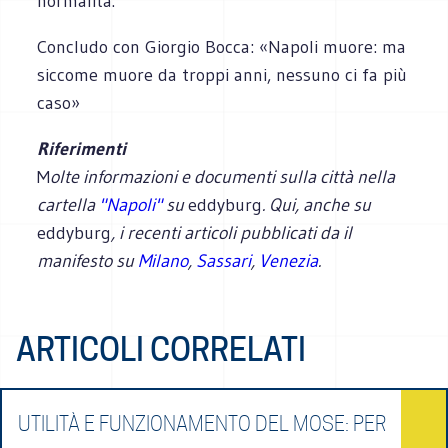
normalità.
Con­cludo con Gior­gio Bocca: «Napoli muore: ma
sic­come muore da troppi anni, nes­suno ci fa più
caso»
Riferimenti
M
olte informazioni e documenti sulla città nella
cartella
"Napoli"
su
eddyburg
. Qui, anche su
eddyburg
, i recenti articoli pubblicati da il
manifesto su
Milano
,
Sassari
,
Venezia
.
ARTICOLI CORRELATI
UTILITÀ E FUNZIONAMENTO DEL MOSE: PER