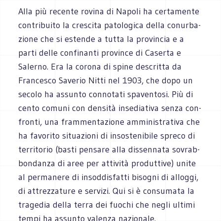
Alla più recente rovina di Napoli ha cer­ta­mente
con­tri­buito la cre­scita pato­lo­gica della conur­ba­
zione che si estende a tutta la pro­vin­cia e a
parti delle con­fi­nanti pro­vince di Caserta e
Salerno. Era la corona di spine descritta da
Fran­ce­sco Save­rio Nitti nel 1903, che dopo un
secolo ha assunto con­no­tati spa­ven­tosi. Più di
cento comuni con den­sità inse­dia­tiva senza con­
fronti, una fram­men­ta­zione ammi­ni­stra­tiva che
ha favo­rito situa­zioni di inso­ste­ni­bile spreco di
ter­ri­to­rio (basti pen­sare alla dis­sen­nata sovrab­
bon­danza di aree per atti­vità pro­dut­tive) unite
al per­ma­nere di insod­di­sfatti biso­gni di alloggi,
di attrez­za­ture e ser­vizi. Qui si è con­su­mata la
tra­ge­dia della terra dei fuo­chi che negli ultimi
tempi ha assunto valenza nazionale.