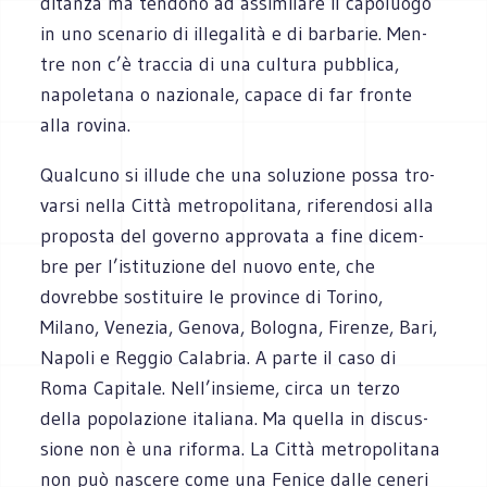
di­tanza ma ten­dono ad assi­mi­lare il capo­luogo
in uno sce­na­rio di ille­ga­lità e di bar­ba­rie. Men­
tre non c’è trac­cia di una cul­tura pub­blica,
napo­le­tana o nazio­nale, capace di far fronte
alla rovina.
Qual­cuno si illude che una solu­zione possa tro­
varsi nella Città metro­po­li­tana, rife­ren­dosi alla
pro­po­sta del governo appro­vata a fine dicem­
bre per l’istituzione del nuovo ente, che
dovrebbe sosti­tuire le pro­vince di Torino,
Milano, Vene­zia, Genova, Bolo­gna, Firenze, Bari,
Napoli e Reg­gio Cala­bria. A parte il caso di
Roma Capi­tale. Nell’insieme, circa un terzo
della popo­la­zione ita­liana. Ma quella in discus­
sione non è una riforma. La Città metro­po­li­tana
non può nascere come una Fenice dalle ceneri