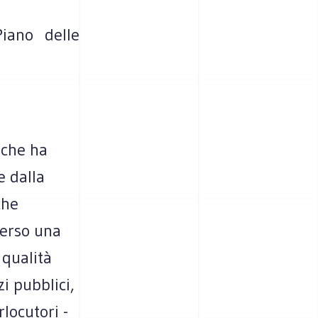
iano delle
 che ha
e dalla
che
verso una
 qualità
zi pubblici,
rlocutori -