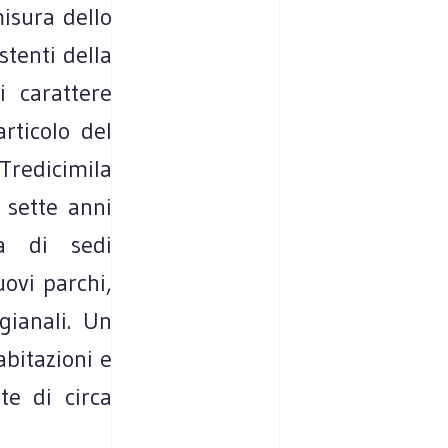
misura dello
stenti della
i carattere
rticolo del
edicimila
 sette anni
na di sedi
uovi parchi,
gianali. Un
abitazioni e
te di circa