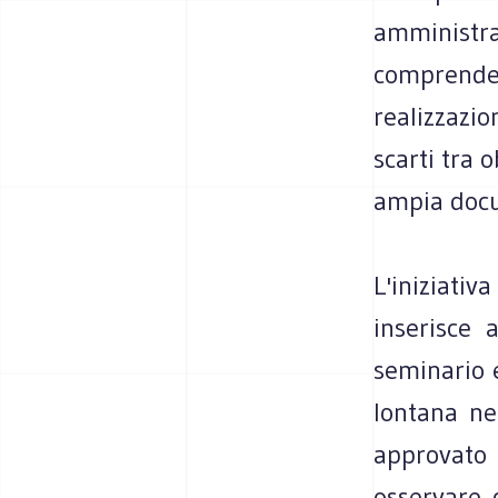
amministrato
comprendere
realizzazio
scarti tra o
ampia doc
L'iniziativ
inserisce 
seminario e
lontana ne
approvato
osservare 