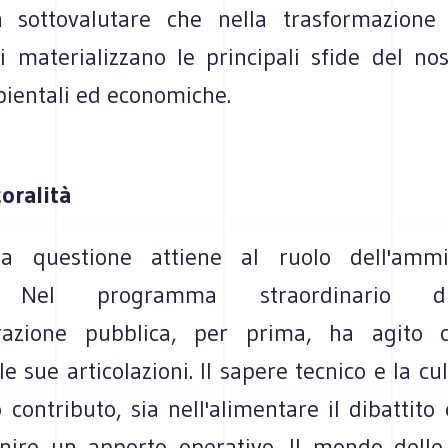
 sottovalutare che nella trasformazione 
si materializzano le principali sfide del no
bientali ed economiche.
coralità
a questione attiene al ruolo dell'ammin
a. Nel programma straordinario d
trazione pubblica, per prima, ha agito c
le sue articolazioni. Il sapere tecnico e la c
o contributo, sia nell'alimentare il dibattito e
rnire un apporto operativo. Il mondo dell