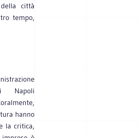
della città
stro tempo,
istrazione
i Napoli
oralmente,
ultura hanno
 la critica,
e imprese è