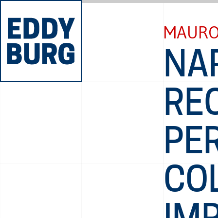
MAURO
NAP
RE
PER
COL
IMP