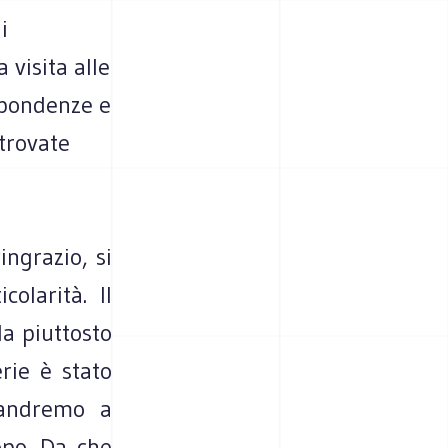
i
 visita alle
ispondenze e
 trovate
ingrazio, si
olarità. Il
da piuttosto
rie è stato
 andremo a
opo. Da che