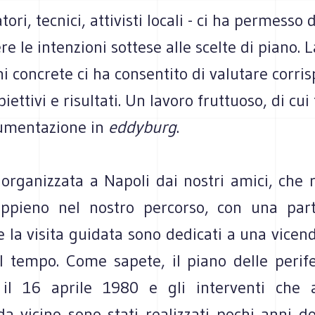
ri, tecnici, attivisti locali - ci ha permesso d
 le intenzioni sottese alle scelte di piano. La
ni concrete ci ha consentito di valutare corr
biettivi e risultati. Un lavoro fruttuoso, di cui
umentazione in
eddyburg
.
a organizzata a Napoli dai nostri amici, che r
appieno nel nostro percorso, con una partic
 la visita guidata sono dedicati a una vicen
l tempo. Come sapete, il piano delle perife
 il 16 aprile 1980 e gli interventi che
da vicino sono stati realizzati pochi anni d