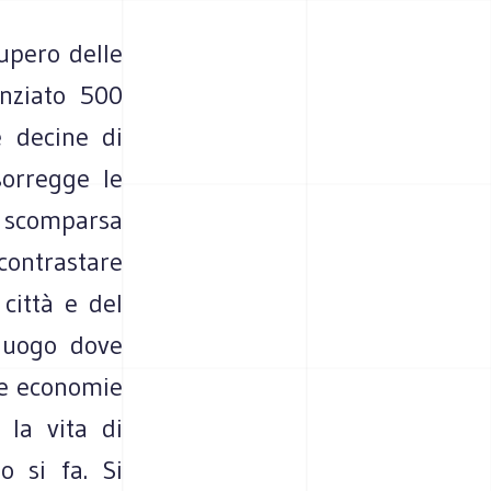
cupero delle
anziato 500
e decine di
orregge le
è scomparsa
 contrastare
città e del
 luogo dove
le economie
 la vita di
 si fa. Si