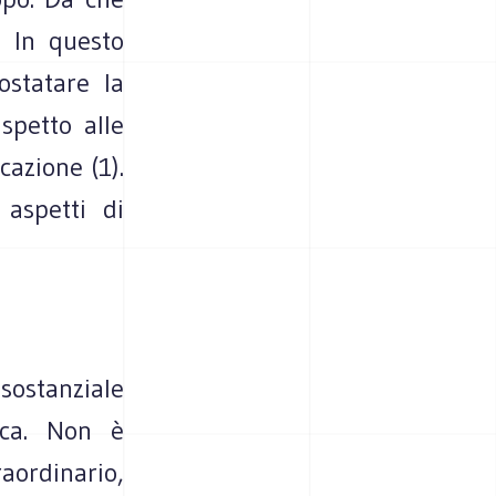
? In questo
statare la
spetto alle
cazione (1).
aspetti di
ostanziale
ica. Non è
ordinario,