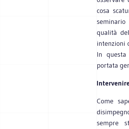
cosa scatu
seminario 
qualità del
intenzioni 
In questa 
portata gen
Intervenire
Come sape
disimpegno
sempre st