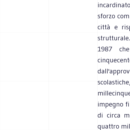
incardinato
sforzo comp
città e ri
struttural
1987 che 
cinquecento
dall'appr
scolastiche
millecinqu
impegno fin
di circa m
quattro mili