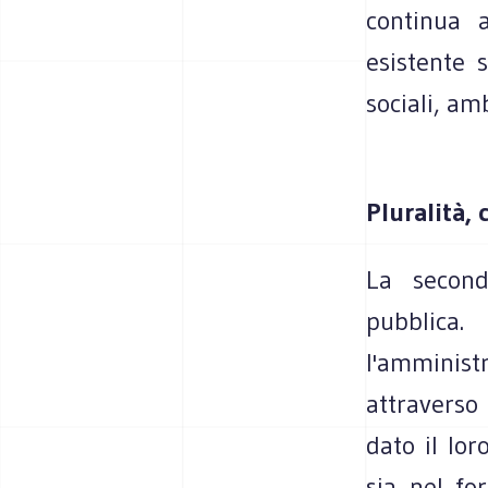
continua a
esistente 
sociali, am
Pluralità, 
La second
pubblic
l'amminis
attraverso 
dato il lor
sia nel fo