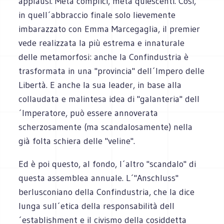
applausi. Metà complici, metà quiescenti. Così,
in quell´abbraccio finale solo lievemente
imbarazzato con Emma Marcegaglia, il premier
vede realizzata la più estrema e innaturale
delle metamorfosi: anche la Confindustria è
trasformata in una "provincia" dell´Impero delle
Libertà. E anche la sua leader, in base alla
collaudata e malintesa idea di "galanteria" dell
´Imperatore, può essere annoverata
scherzosamente (ma scandalosamente) nella
già folta schiera delle "veline".
Ed è poi questo, al fondo, l´altro "scandalo" di
questa assemblea annuale. L´"Anschluss"
berlusconiano della Confindustria, che la dice
lunga sull´etica della responsabilità dell
´establishment e il civismo della cosiddetta