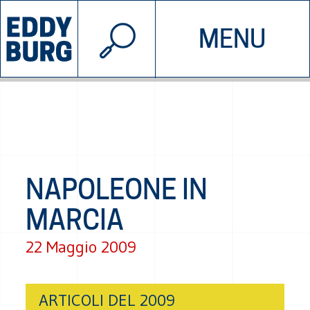
© 2026 EDDYBURG
MENU
INIZIATIVE
CHI SIAMO
SOSTIENICI
CONTATTACI
NAPOLEONE IN
MARCIA
22 Maggio 2009
ARTICOLI DEL 2009