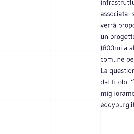
infrastruttu
associata: 
verrà propo
un progett
(800mila ab
comune per 
La questio
dal titolo:
migliorame
eddyburg.it