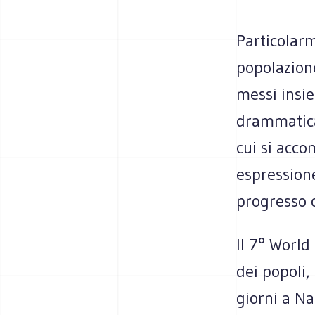
Particolar
popolazion
messi insie
drammatica:
cui si acco
espressione
progresso c
Il 7° World
dei popoli,
giorni a Na