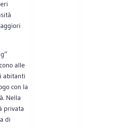
eri
nsità
maggiori
ng”
cono alle
i abitanti
uogo con la
à. Nella
à privata
a di