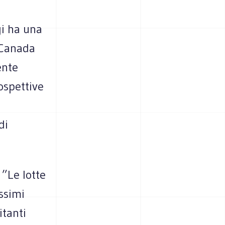
gi ha una
 Canada
ente
ospettive
di
 ”Le lotte
ossimi
itanti