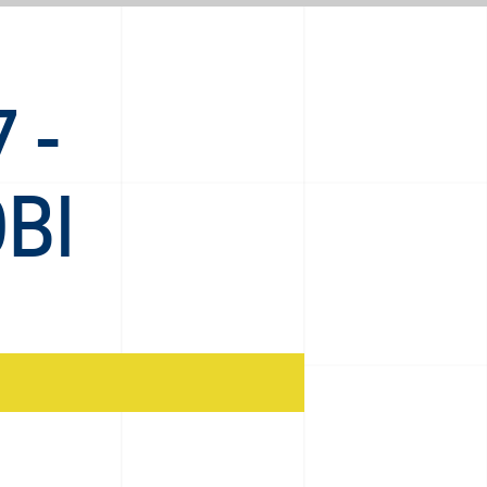
 -
OBI