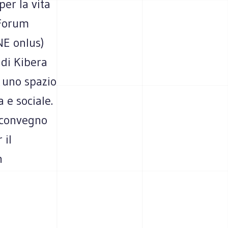
per la vita
l Forum
NE onlus)
 di Kibera
i uno spazio
 e sociale.
n convegno
 il
n