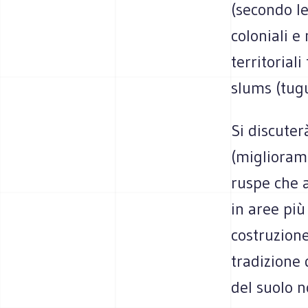
(secondo le
coloniali e 
territorial
slums (tug
Si discuter
(miglioram
ruspe che a
in aree più
costruzione
tradizione 
del suolo n