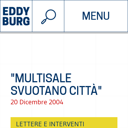
© 2026 EDDYBURG
MENU
INIZIATIVE
CHI SIAMO
SOSTIENICI
CONTATTACI
"MULTISALE
SVUOTANO CITTÀ"
20 Dicembre 2004
LETTERE E INTERVENTI