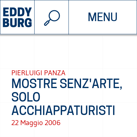
© 2026 EDDYBURG
MENU
INIZIATIVE
CHI SIAMO
SOSTIENICI
CONTATTACI
PIERLUIGI PANZA
MOSTRE SENZ'ARTE,
SOLO
ACCHIAPPATURISTI
22 Maggio 2006