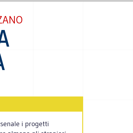
LZANO
A
A
senale i progetti