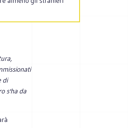
re almeno gli stranieri
tura,
mmissionati
 di
ro s'ha da
arà