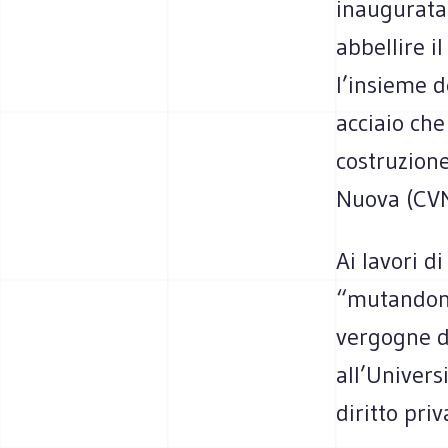
inaugurata
abbellire i
l’insieme d
acciaio che
costruzion
Nuova (CVN
Ai lavori d
“mutandoni
vergogne de
all’Univers
diritto pri