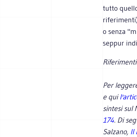
tutto quell
riferimenti
o senza "mu
seppur ind
Riferimenti
Per leggere
e qui
l'arti
sintesi sul
174
. Di se
Salzano,
Il