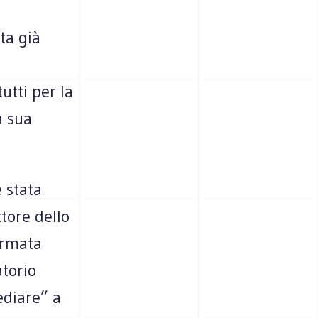
ta già
utti per la
a sua
è stata
ttore dello
firmata
atorio
ediare” a