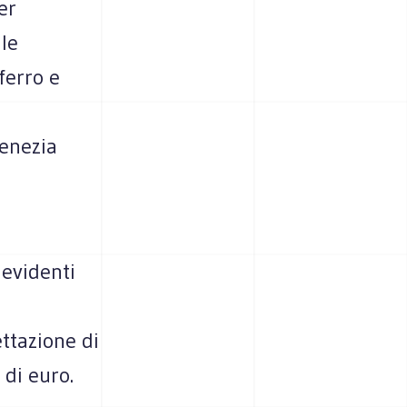
er
le
ferro e
n
Venezia
 evidenti
a
ettazione di
 di euro.