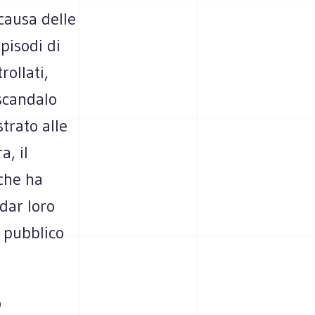
causa delle
pisodi di
rollati,
 scandalo
trato alle
a, il
che ha
dar loro
l pubblico
o