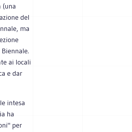
a (una
zazione del
ennale, ma
lezione
a Biennale.
e ai locali
ca e dar
le intesa
ia ha
oni" per