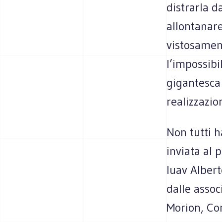
distrarla d
allontanare
vistosament
l’impossibi
gigantesca
realizzazi
Non tutti h
inviata al 
Iuav Albert
dalle asso
Morion, Co