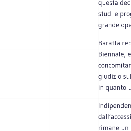
questa deci
studi e prog
grande oper
Baratta rep
Biennale, 
concomitanz
giudizio su
in quanto u
Indipenden
dall’access
rimane un i