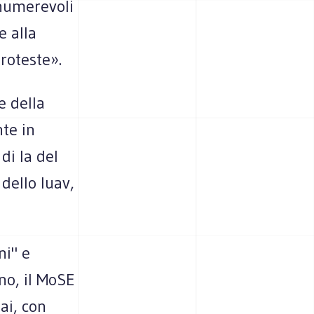
nnumerevoli
e alla
roteste».
e della
te in
di la del
dello Iuav,
ni" e
no, il MoSE
ai, con