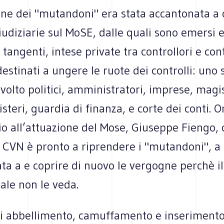
one dei "mutandoni" era stata accantonata a 
iudiziarie sul MoSE, dalle quali sono emersi e
 tangenti, intese private tra controllori e cont
destinati a ungere le ruote dei controlli: uno
volto politici, amministratori, imprese, magis
steri, guardia di finanza, e corte dei conti. Or
o all’attuazione del Mose, Giuseppe Fiengo, 
il CVN è pronto a riprendere i "mutandoni", a 
ta a e coprire di nuovo le vergogne perchè i
ale non le veda.
 di abbellimento, camuffamento e inseriment