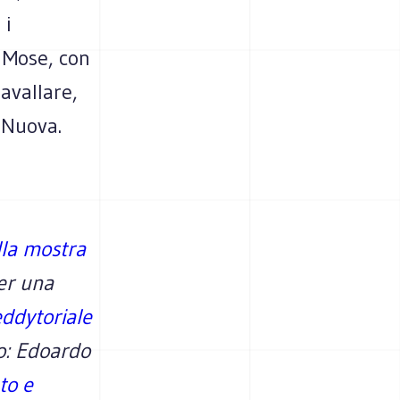
 i
l Mose, con
avallare,
 Nuova.
ulla mostra
Per una
eddytoriale
to: Edoardo
ato e