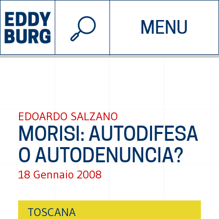
© 2026 EDDYBURG
MENU
INIZIATIVE
CHI SIAMO
SOSTIENICI
CONTATTACI
EDOARDO SALZANO
MORISI: AUTODIFESA
O AUTODENUNCIA?
18 Gennaio 2008
TOSCANA