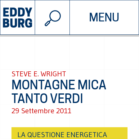
© 2026 EDDYBURG
MENU
INIZIATIVE
CHI SIAMO
SOSTIENICI
CONTATTACI
STEVE E. WRIGHT
MONTAGNE MICA
TANTO VERDI
29 Settembre 2011
LA QUESTIONE ENERGETICA