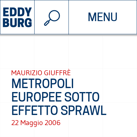
© 2026 EDDYBURG
MENU
INIZIATIVE
CHI SIAMO
SOSTIENICI
CONTATTACI
MAURIZIO GIUFFRÈ
METROPOLI
EUROPEE SOTTO
EFFETTO SPRAWL
22 Maggio 2006