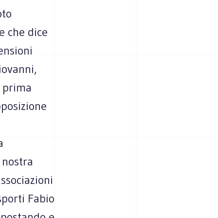
oto
e che dice
ensioni
Giovanni,
a prima
opposizione
a
 nostra
associazioni
sporti Fabio
 spostando e