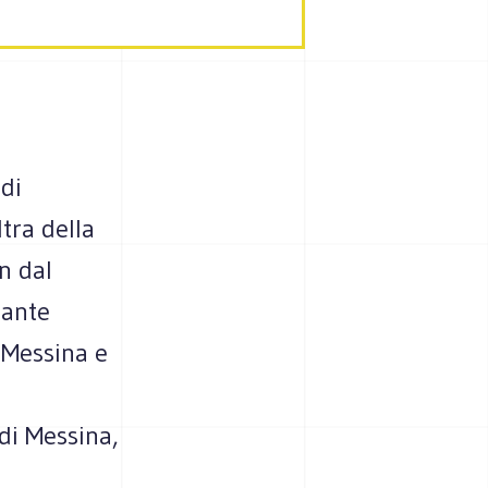
 di
tra della
n dal
sante
 Messina e
a
 di Messina,