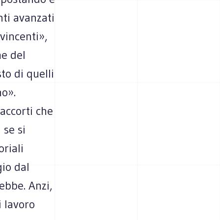
nti avanzati
vincenti»,
me del
to di quelli
no».
accorti che
 se si
riali
io dal
ebbe. Anzi,
i lavoro