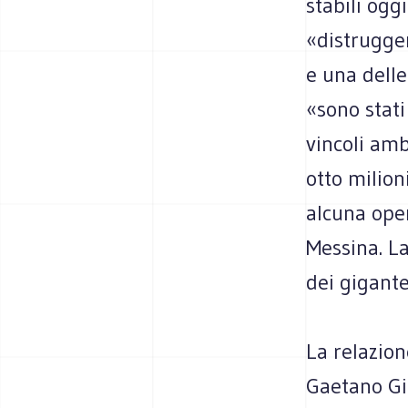
stabili ogg
«distrugge
e una delle
«sono stati
vincoli amb
otto milion
alcuna oper
Messina. La
dei gigante
La relazio
Gaetano Giu