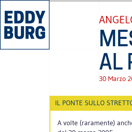
ANGEL
ME
AL
30 Marzo 
IL PONTE SULLO STRETT
A volte (raramente) anche