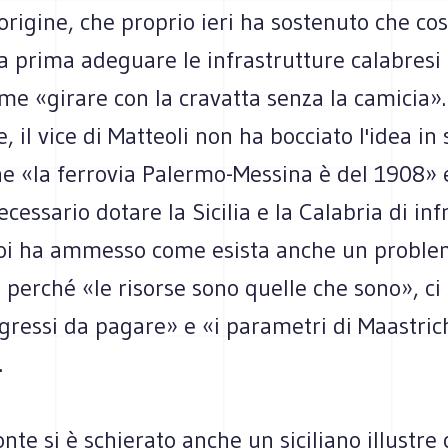
origine, che proprio ieri ha sostenuto che cost
 prima adeguare le infrastrutture calabresi e
e «girare con la cravatta senza la camicia».
 il vice di Matteoli non ha bocciato l'idea in
he «la ferrovia Palermo-Messina è del 1908»
cessario dotare la Sicilia e la Calabria di inf
Poi ha ammesso come esista anche un probl
, perché «le risorse sono quelle che sono», ci
gressi da pagare» e «i parametri di Maastric
.
onte si è schierato anche un siciliano illustre