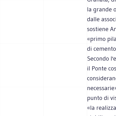
la grande o
dalle assoc
sostiene A
«primo pila
di cemento
Secondo l'e
il Ponte cos
considerano
necessarie
punto di vi
«la realizz