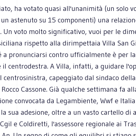
to, ha votato quasi all'unanimità (un solo v
e un astenuto su 15 componenti) una relazion
. Un voto molto significativo, vuoi per le dim
 siciliana rispetto alla dirimpettaia Villa San 
 a pronunciarsi contro ufficialmente è per l
 il centrodestra. A Villa, infatti, a guidare l'
il centrosinistra, capeggiato dal sindaco della
 Rocco Cassone. Già qualche settimana fa all
ione convocata da Legambiente, Wwf e Italia
la sua adesione, oltre a un vasto cartello di 
 Cgil e Coldiretti, l'assessore regionale ai Tra
 An. Un segno di come gli equilibri si stiano