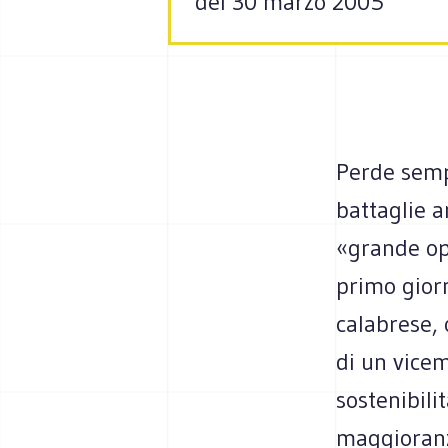
del 30 marzo 2005
Perde sempr
battaglie a
«grande ope
primo giorn
calabrese, 
di un vice
sostenibili
maggioranz