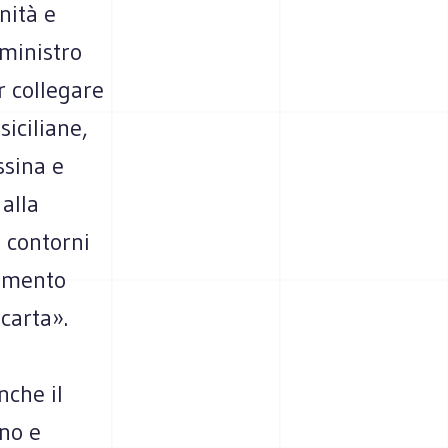
nità e
 ministro
r collegare
siciliane,
ssina e
 alla
 contorni
ramento
carta».
nche il
no e