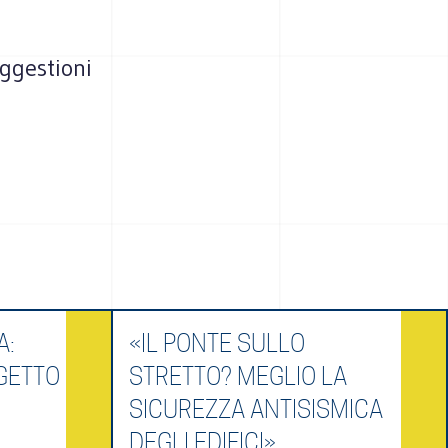
uggestioni
A:
«IL PONTE SULLO
GETTO
STRETTO? MEGLIO LA
SICUREZZA ANTISISMICA
DEGLI EDIFICI»