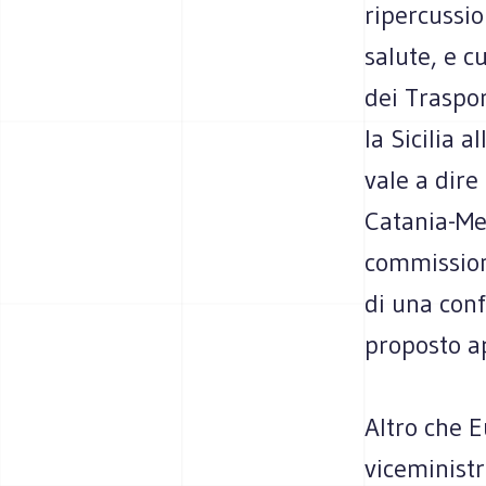
ripercussi
salute, e 
dei Traspor
la Sicilia a
vale a dire
Catania-Mes
commission
di una con
proposto ap
Altro che 
viceminist