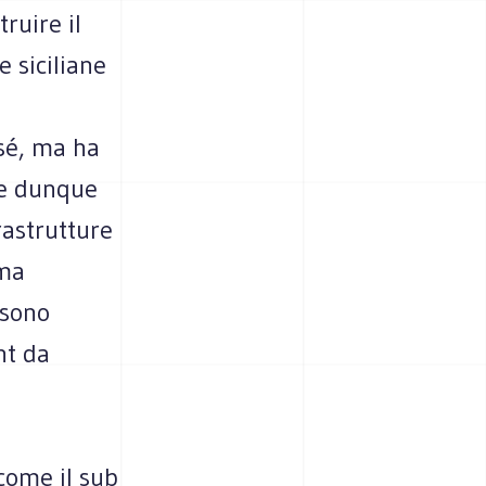
ruire il
 siciliane
 sé, ma ha
 e dunque
rastrutture
ema
 sono
ht da
 come il sub