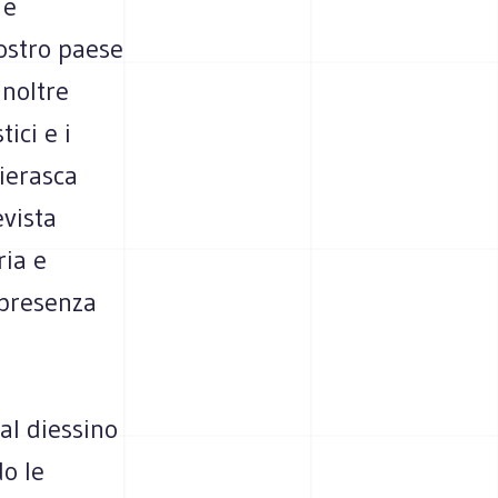
 e
ostro paese
Inoltre
ici e i
vierasca
evista
ria e
 presenza
al diessino
o le