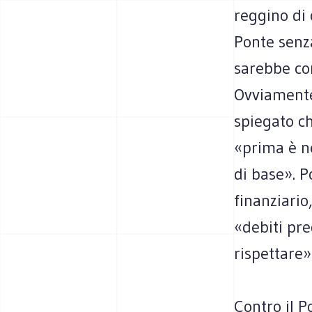
reggino di 
Ponte senza
sarebbe com
Ovviamente,
spiegato c
«prima è ne
di base». 
finanziario
«debiti pre
rispettare»
Contro il P