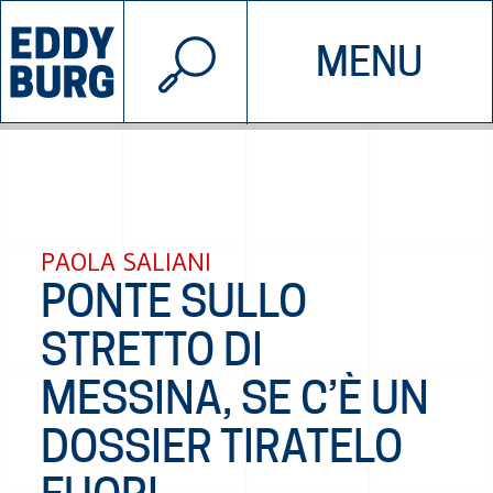
© 2026 EDDYBURG
MENU
INIZIATIVE
CHI SIAMO
SOSTIENICI
CONTATTACI
PAOLA SALIANI
PONTE SULLO
STRETTO DI
MESSINA, SE C’È UN
DOSSIER TIRATELO