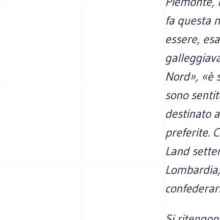
Piemonte, h
fa questa 
essere, esa
galleggiava
Nord», «è s
sono sentit
destinato 
preferite. 
Land setten
Lombardia, 
confederars
Si ritengon