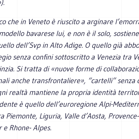
).
ico che in Veneto è riuscito a arginare l’emorra
 modello bavarese lui, e non è il solo, sostiene
uello dell’Svp in Alto Adige. O quello già abb
egio senza confini sottoscritto a Venezia tra V
rinzia. Si tratta di «nuove forme di collaborazi
ali anche transfrontaliere», “cartelli” senza 
gni realtà mantiene la propria identità territo
dente è quello dell’euroregione Alpi-Mediter
a Piemonte, Liguria, Valle d’Aosta, Provence-
r e Rhone- Alpes.