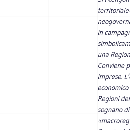
territorial
neogoverna
in campagna
simbolicame
una Regione
Conviene pa
imprese. L
economico s
Regioni del
sognano di
«macroregio