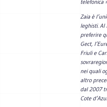
telefonica »
Zaia è l’un
leghisti. Al
preferire q
Gect, l’Eur
Friuli e Ca
sovraregion
nei quali o
altro prece
dal 2007 tr
Cote d’Azu