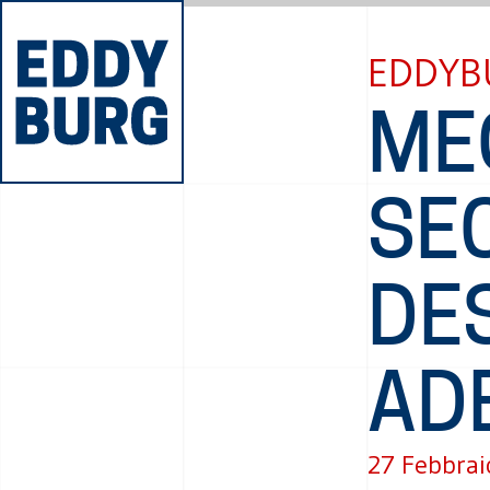
EDDYB
ME
SEC
DE
AD
27 Febbrai