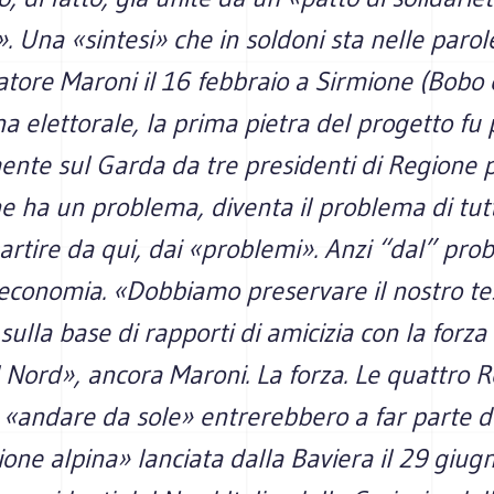
e». Una «sintesi» che in soldoni sta nelle parol
tore Maroni il 16 febbraio a Sirmione (Bobo 
 elettorale, la prima pietra del progetto fu
nte sul Garda da tre presidenti di Regione pi
 ha un problema, diventa il problema di tutt
rtire da qui, dai «problemi». Anzi “dal” prob
’economia. «Dobbiamo preservare il nostro te
ulla base di rapporti di amicizia con la forza 
 Nord», ancora Maroni. La forza. Le quattro R
 «andare da sole» entrerebbero a far parte d
ne alpina» lanciata dalla Baviera il 29 giug