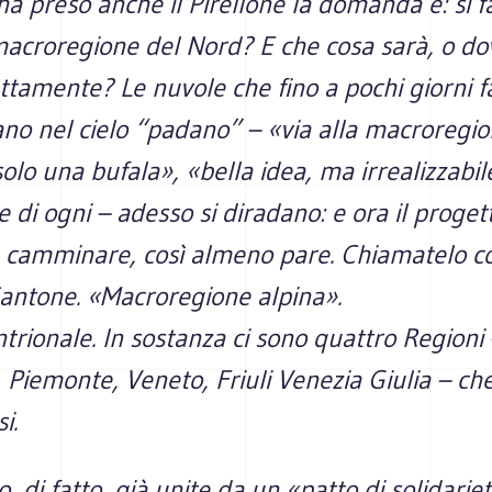
a preso anche il Pirellone la domanda è: si fa
macroregione del Nord? E che cosa sarà, o d
ttamente? Le nuvole che fino a pochi giorni f
no nel cielo “padano” – «via alla macroregio
olo una bufala», «bella idea, ma irrealizzabil
e di ogni – adesso si diradano: e ora il proget
a camminare, così almeno pare. Chiamatelo 
Cantone. «Macroregione alpina».
trionale. In sostanza ci sono quattro Regioni
Piemonte, Veneto, Friuli Venezia Giulia – ch
i.
o, di fatto, già unite da un «patto di solidarie