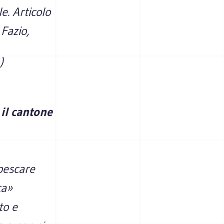
e. Articolo
 Fazio,
)
il cantone
pescare
ca»
to e