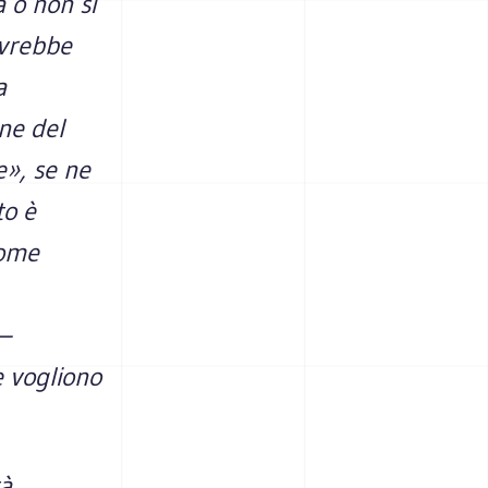
 o non si
ovrebbe
a
ne del
e», se ne
to è
come
 –
e vogliono
tà