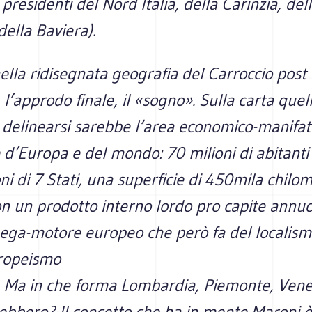
 presidenti del Nord Italia, della Carinzia, del
ella Baviera).
ella ridisegnata geografia del Carroccio post
, l’approdo finale, il «sogno». Sulla carta quel
 delinearsi sarebbe l’area economico-manifat
d’Europa e del mondo: 70 milioni di abitanti
ni di 7 Stati, una superficie di 450mila chilom
on un prodotto interno lordo pro capite annu
ega-motore europeo che però fa del localism
uropeismo
a. Ma in che forma Lombardia, Piemonte, Venet
ebbero? Il concetto che ha in mente Maroni è