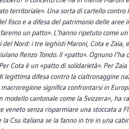
to territoriale». Una sorta di cartello contro 
el fisco e a difesa del patrimonio delle aree i
 faremo un patto». L’hanno ripetuto come un
del Nord: i tre leghisti Maroni, Cota e Zaia, e 
friulano Renzo Tondo. Il «patto». Ognuno l’ha 
er Cota è un «patto di solidarietà». Per Zaia
di legittima difesa contro la cialtronaggine na
 macroregione significa confrontarsi in Europ
 modello cantonale come la Svizzera», ha rag
te veneto senza risparmiare una stoccata a Fl
 la Csu italiana se la fanno in tre in una cabi