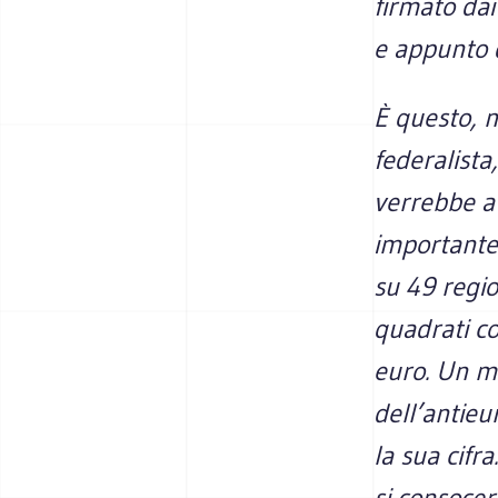
firmato dai
e appunto d
È questo, n
federalista
verrebbe a
importante 
su 49 regio
quadrati c
euro. Un m
dell’antie
la sua cifr
si consocer