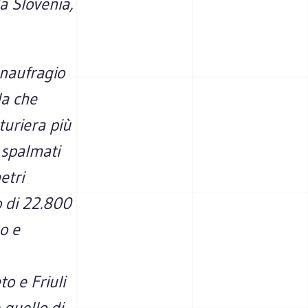
la Slovenia,
 naufragio
la che
turiera più
 spalmati
etri
o di 22.800
o e
o e Friuli
 quello di