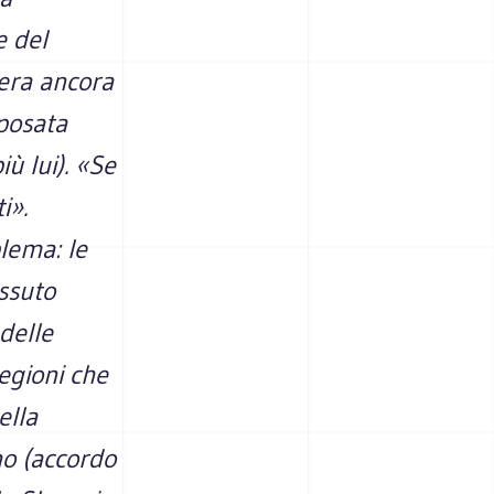
e del
era ancora
 posata
ù lui). «Se
i».
lema: le
ssuto
delle
egioni che
ella
no (accordo