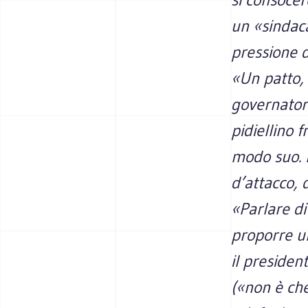
un «sindaca
pressione d
«Un patto,
governatori 
pidiellino 
modo suo. P
d’attacco, 
«Parlare di
proporre un
il presiden
(«non è che