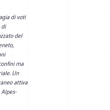
gia di voti
 di
ozzato del
eneto,
oni
confini ma
riale. Un
raneo attiva
 Alpes-