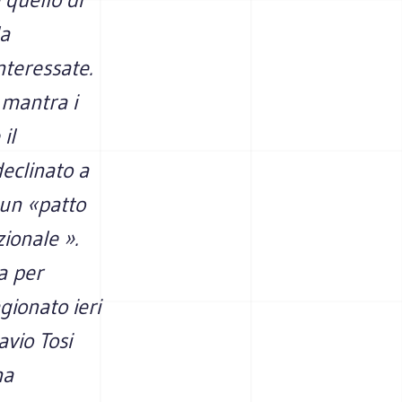
la
nteressate.
 mantra i
il
declinato a
 un «patto
zionale ».
a per
ionato ieri
avio Tosi
na