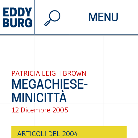
© 2026 EDDYBURG
MENU
INIZIATIVE
CHI SIAMO
SOSTIENICI
CONTATTACI
PATRICIA LEIGH BROWN
MEGACHIESE-
MINICITTÀ
12 Dicembre 2005
ARTICOLI DEL 2004