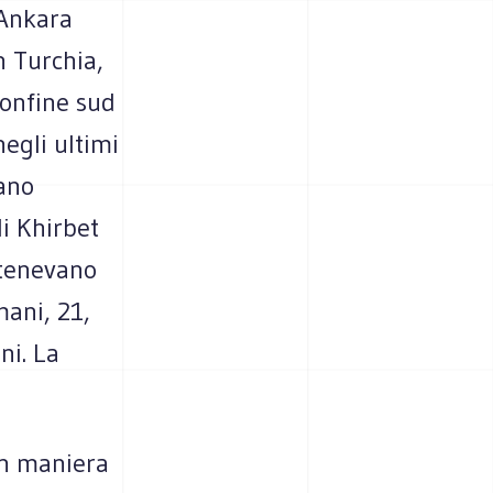
 Ankara
n Turchia,
 confine sud
negli ultimi
vano
di Khirbet
rtenevano
mani, 21,
ni. La
in maniera