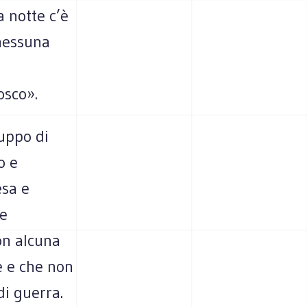
a notte c’è
 nessuna
osco».
ruppo di
o e
esa e
ce
on alcuna
e e che non
di guerra.