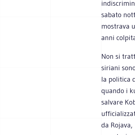
indiscrimin
sabato nott
mostrava u
anni colpit
Non si trat
siriani sono
la politica
quando i k
salvare Kob
ufficializz
da Rojava, 