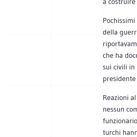
a costruire 
Pochissimi 
della guerra
riportavam
che ha docu
sui civili i
presidente
Reazioni al
nessun comm
funzionario
turchi han