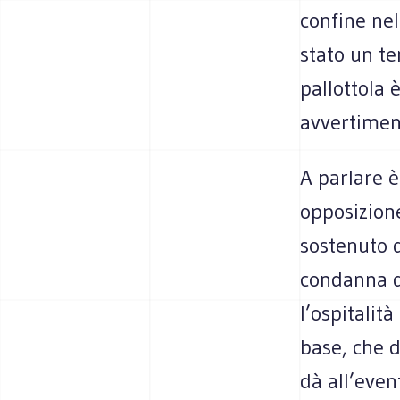
confine nel
stato un te
pallottola 
avvertimen
A parlare è
opposizion
sostenuto 
condanna d
l’ospitalit
base, che 
dà all’even