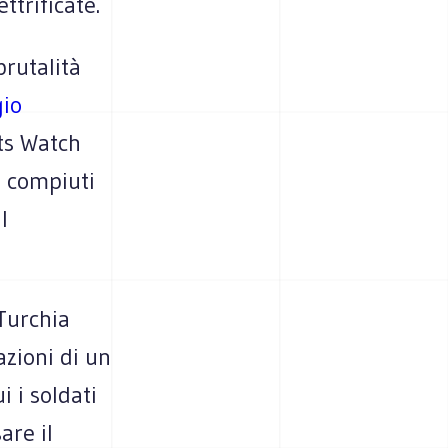
ttrificate.
brutalità
io
ts Watch
i compiuti
l
 Turchia
azioni di un
 i soldati
are il