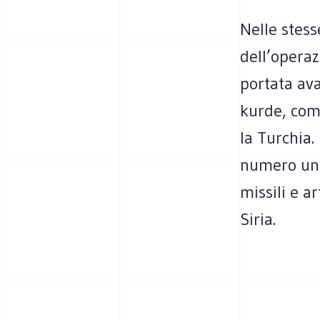
Nelle stess
dell’operaz
portata av
kurde, come
la Turchia.
numero uno 
missili e a
Siria.