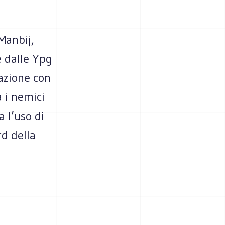
 Manbij,
e dalle Ypg
azione con
 i nemici
 l’uso di
rd della