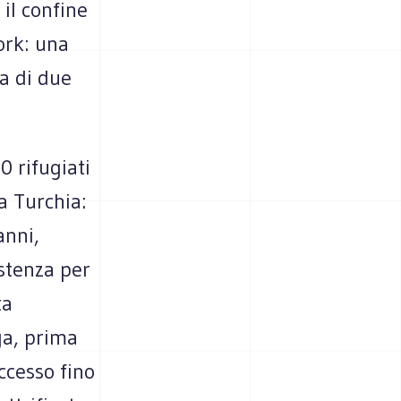
il confine
ork: una
a di due
0 rifugiati
la Turchia:
anni,
stenza per
ta
uga, prima
ccesso fino