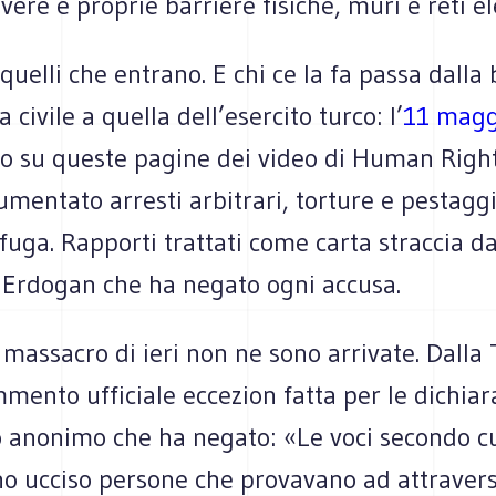
vere e proprie barriere fisiche, muri e reti ele
quelli che entrano. E chi ce la fa passa dalla 
 civile a quella dell’esercito turco: l’
11 magg
o su queste pagine dei video di Human Righ
mentato arresti arbitrari, torture e pestagg
n fuga. Rapporti trattati come carta straccia da
 Erdogan che ha negato ogni accusa.
 massacro di ieri non ne sono arrivate. Dalla
ento ufficiale eccezion fatta per le dichiar
 anonimo che ha negato: «Le voci secondo cui
no ucciso persone che provavano ad attravers