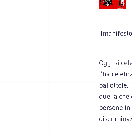
Ilmanifest
O
ggi si cel
l’ha celebr
pallottole.
quella che 
persone in
discrimina