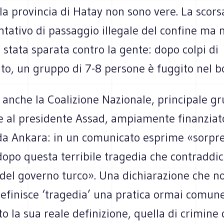
la provincia di Hatay non sono vere. La scors
ntativo di passaggio illegale del confine ma
è stata sparata contro la gente: dopo colpi di
to, un gruppo di 7-8 persone è fuggito nel b
 anche la Coalizione Nazionale, principale g
e al presidente Assad, ampiamente finanziat
da Ankara: in un comunicato esprime «sorpr
opo questa terribile tragedia che contraddi
à del governo turco». Una dichiarazione che n
definisce ‘tragedia’ una pratica ormai comun
to la sua reale definizione, quella di crimine 