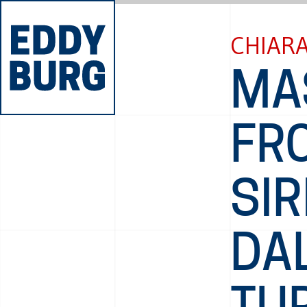
CHIARA
MA
FRO
SIR
DA
TU