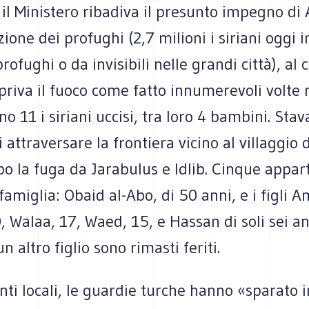
il Ministero ribadiva il presunto impegno di
zione dei profughi (2,7 milioni i siriani oggi i
rofughi o da invisibili nelle grandi città), al
apriva il fuoco come fatto innumerevoli volte 
o 11 i siriani uccisi, tra loro 4 bambini. Sta
 attraversare la frontiera vicino al villaggio 
po la fuga da Jarabulus e Idlib. Cinque appa
 famiglia: Obaid al-Abo, di 50 anni, e i figli A
 Walaa, 17, Waed, 15, e Hassan di soli sei an
n altro figlio sono rimasti feriti.
ti locali, le guardie turche hanno «sparato 