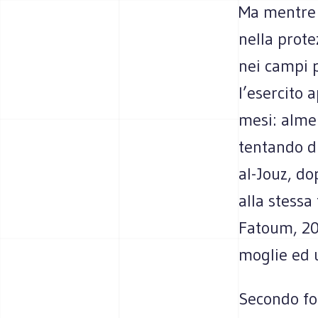
Ma mentre 
nella prote
nei campi p
l’esercito 
mesi: almen
tentando di
al-Jouz, do
alla stessa
Fatoum, 20,
moglie ed u
Secondo fon