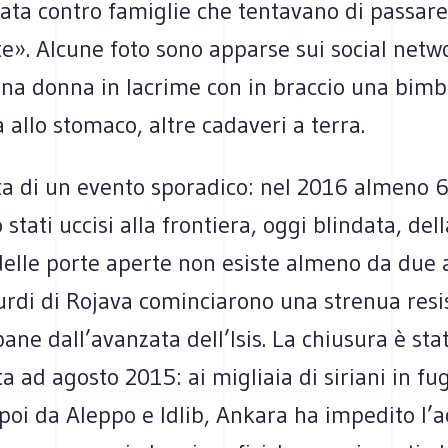
ata contro famiglie che tentavano di passare 
e». Alcune foto sono apparse sui social netw
na donna in lacrime con in braccio una bimb
a allo stomaco, altre cadaveri a terra.
ta di un evento sporadico: nel 2016 almeno 6
 stati uccisi alla frontiera, oggi blindata, del
 delle porte aperte non esiste almeno da due 
urdi di Rojava cominciarono una strenua resi
ane dall’avanzata dell’Isis. La chiusura è sta
ata ad agosto 2015: ai migliaia di siriani in f
poi da Aleppo e Idlib, Ankara ha impedito l’a