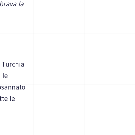
brava la
a Turchia
 le
 osannato
tte le