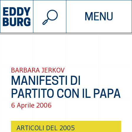
© 2026 EDDYBURG
MENU
INIZIATIVE
CHI SIAMO
SOSTIENICI
CONTATTACI
BARBARA JERKOV
MANIFESTI DI
PARTITO CON IL PAPA
6 Aprile 2006
ARTICOLI DEL 2005