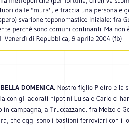
lla metropoli che (per fortuna, direi) va sco
fuori dalle "mura", e traccia una personale g
 (spero) svarione toponomastico iniziale: fra 
nte perché sono comuni confinanti. Ma non 
 Il Venerdì di Repubblica, 9 aprile 2004 (fb)
 BELLA DOMENICA.
Nostro figlio Pietro e la 
a con gli adorati nipotini Luisa e Carlo ci ha
o in campagna, a Truccazzano, fra Melzo e G
ra, che oggi sono i bastioni ferroviari con i l