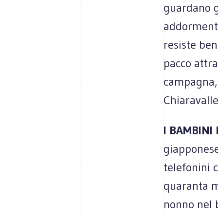
guardano gl
addormenta
resiste ben
pacco attr
campagna, d
Chiaravall
I BAMBINI
giapponese 
telefonini 
quaranta mi
nonno nel 