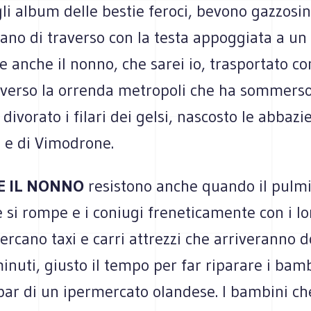
i album delle bestie feroci, bevono gazzosine
no di traverso con la testa appoggiata a un 
e anche il nonno, che sarei io, trasportato c
averso la orrenda metropoli che ha sommerso
ivorato i filari dei gelsi, nascosto le abbazie
e e di Vimodrone.
 E IL NONNO
resistono anche quando il pulm
si rompe e i coniugi freneticamente con i lo
cercano taxi e carri attrezzi che arriveranno 
nuti, giusto il tempo per far riparare i bambi
bar di un ipermercato olandese. I bambini c