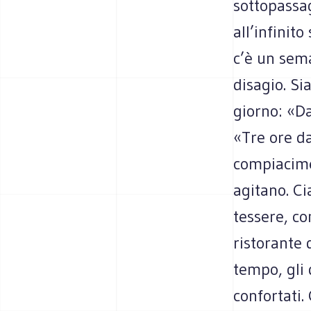
sottopassa
all’infinit
c’è un sema
disagio. Si
giorno: «D
«Tre ore d
compiacimen
agitano. Ci
tessere, co
ristorante 
tempo, gli
confortati.