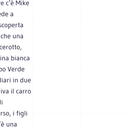
ve c’è Mike
ede a
scoperta
nche una
cerotto,
sina bianca
apo Verde
iari in due
iva il carro
di
o, i figli
c’è una