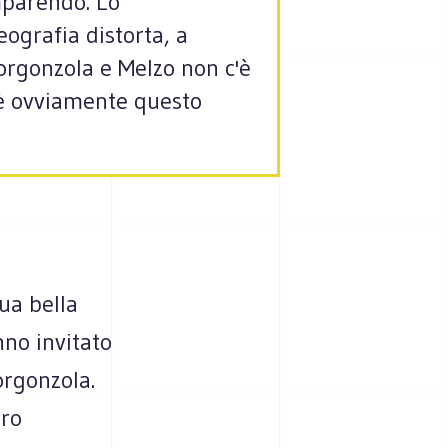
mparendo. Lo
eografia distorta, a
Gorgonzola e Melzo non c'è
è ovviamente questo
sua bella
nno invitato
orgonzola.
oro