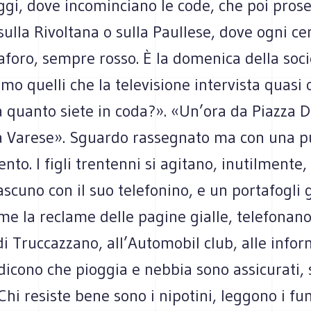
ggi, dove incominciano le code, che poi pro
o sulla Rivoltana o sulla Paullese, dove ogni c
foro, sempre rosso. È la domenica della soci
amo quelli che la televisione intervista quasi 
a quanto siete in coda?». «Un’ora da Piazza 
a Varese». Sguardo rassegnato ma con una p
to. I figli trentenni si agitano, inutilmente,
ascuno con il suo telefonino, e un portafogli 
me la reclame delle pagine gialle, telefonano
di Truccazzano, all’Automobil club, alle infor
 dicono che pioggia e nebbia sono assicurati
 Chi resiste bene sono i nipotini, leggono i fu