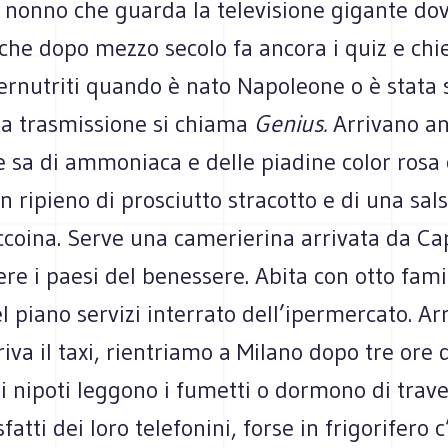
il nonno che guarda la televisione gigante do
che dopo mezzo secolo fa ancora i quiz e chi
ernutriti quando è nato Napoleone o è stata 
la trasmissione si chiama
Genius.
Arrivano a
e sa di ammoniaca e delle piadine color rosa 
n ripieno di prosciutto stracotto e di una sal
ccoina. Serve una camerierina arrivata da C
re i paesi del benessere. Abita con otto famil
l piano servizi interrato dell’ipermercato. Arr
rriva il taxi, rientriamo a Milano dopo tre ore 
i nipoti leggono i fumetti o dormono di travers
fatti dei loro telefonini, forse in frigorifero 