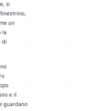
, si
finestrino;
ome un
 la
 di
ino
ro
dopo
ni e il
he guardano