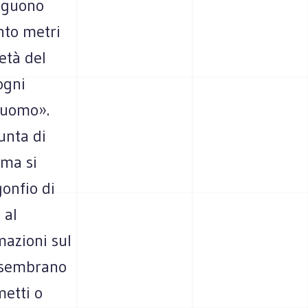
seguono
ento metri
età del
ogni
Duomo».
unta di
 ma si
gonfio di
 al
mazioni sul
, sembrano
metti o