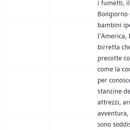
i fumetti, 
Bongiorno 
bambini ip
l’America, 
birretta ch
precotte co
come la co
per conosce
stanzine de
attrezzi, a
avventura, 
sono soddis