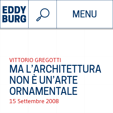
© 2026 EDDYBURG
MENU
INIZIATIVE
CHI SIAMO
SOSTIENICI
CONTATTACI
VITTORIO GREGOTTI
MA L’ARCHITETTURA
NON È UN’ARTE
ORNAMENTALE
15 Settembre 2008