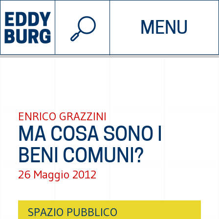
© 2026 EDDYBURG
MENU
INIZIATIVE
CHI SIAMO
SOSTIENICI
CONTATTACI
ENRICO GRAZZINI
MA COSA SONO I
BENI COMUNI?
26 Maggio 2012
SPAZIO PUBBLICO