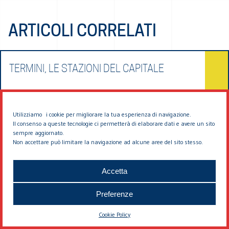
ARTICOLI CORRELATI
TERMINI, LE STAZIONI DEL CAPITALE
13 GIUGNO 2018
Utilizziamo i cookie per migliorare la tua esperienza di navigazione.
SPAZIO PUBBLICO, CITTÀ E STANDARD
Il consenso a queste tecnologie ci permetterà di elaborare dati e avere un sito
sempre aggiornato.
URBANISTICI
Non accettare può limitare la navigazione ad alcune aree del sito stesso.
2 GIUGNO 2018
Accetta
SPAZI NELLA CITTÀ: VUOTI A PRENDERE
Preferenze
17 MAGGIO 2018
Cookie Policy