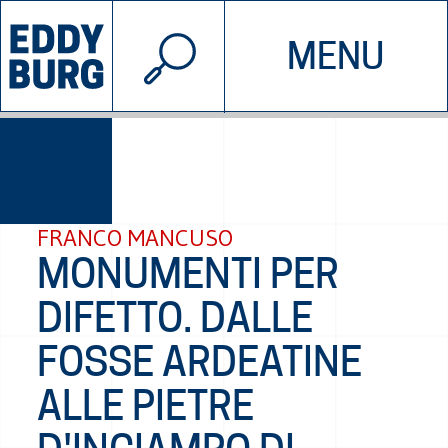
© 2026 EDDYBURG
MENU
INIZIATIVE
CHI SIAMO
SOSTIENICI
CONTATTACI
FRANCO MANCUSO
MONUMENTI PER
DIFETTO. DALLE
FOSSE ARDEATINE
ALLE PIETRE