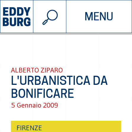
© 2026 EDDYBURG
MENU
INIZIATIVE
CHI SIAMO
SOSTIENICI
CONTATTACI
ALBERTO ZIPARO
L'URBANISTICA DA
BONIFICARE
5 Gennaio 2009
FIRENZE