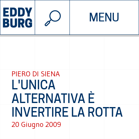
© 2026 EDDYBURG
MENU
INIZIATIVE
CHI SIAMO
SOSTIENICI
CONTATTACI
PIERO DI SIENA
L'UNICA
ALTERNATIVA È
INVERTIRE LA ROTTA
20 Giugno 2009