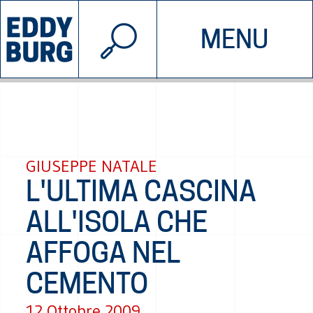
© 2026 EDDYBURG
MENU
INIZIATIVE
CHI SIAMO
SOSTIENICI
CONTATTACI
GIUSEPPE NATALE
L'ULTIMA CASCINA
ALL'ISOLA CHE
AFFOGA NEL
CEMENTO
12 Ottobre 2009