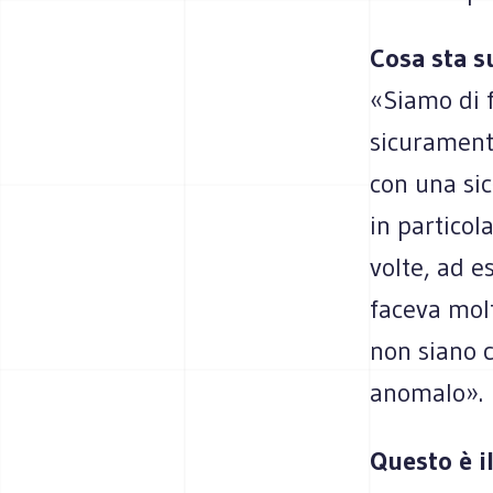
Cosa sta s
«Siamo di 
sicuramente
con una sic
in particol
volte, ad e
faceva mol
non siano c
anomalo».
Questo è i