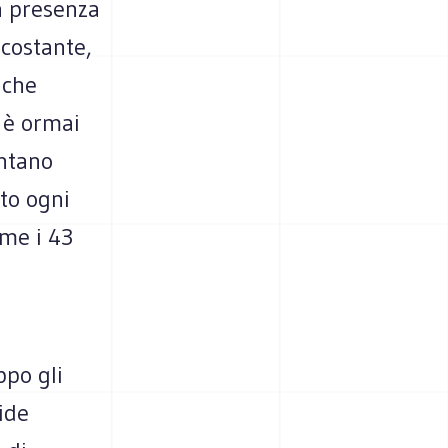
a presenza
 costante,
 che
o è ormai
entano
to ogni
ome i 43
ppo gli
ide