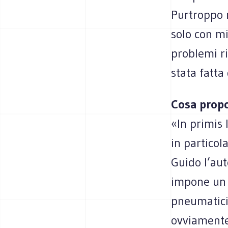
Purtroppo n
solo con mi
problemi r
stata fatta 
Cosa propo
«In primis 
in particol
Guido l’aut
impone un 
pneumatici.
ovviamente