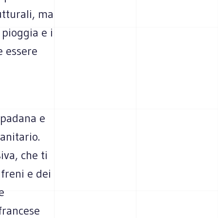
utturali, ma
pioggia e i
e essere
a padana e
anitario.
iva, che ti
freni e dei
e
francese