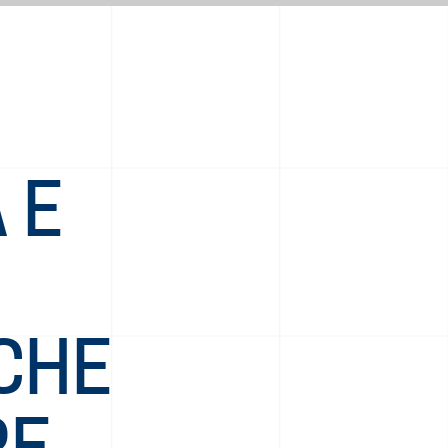
 E
CHE
RE