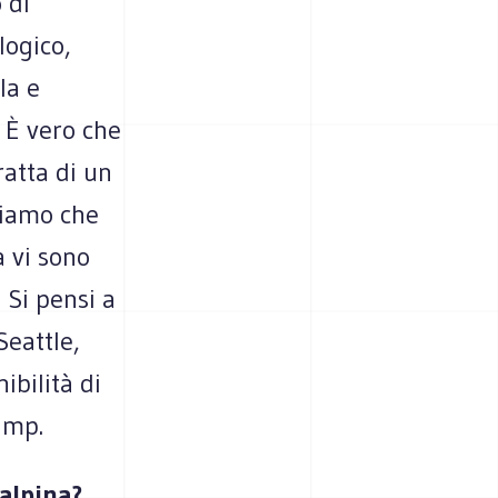
 di
logico,
la e
 È vero che
ratta di un
piamo che
a vi sono
 Si pensi a
Seattle,
ibilità di
ump.
 alpina?