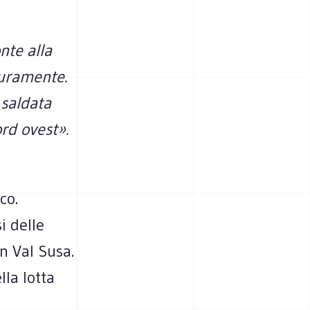
nte alla
uramente.
 saldata
ord ovest».
co.
i delle
n Val Susa.
lla lotta