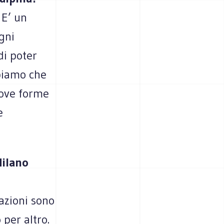
 E’ un
gni
di poter
ppiamo che
uove forme
e
Milano
uazioni sono
per altro.