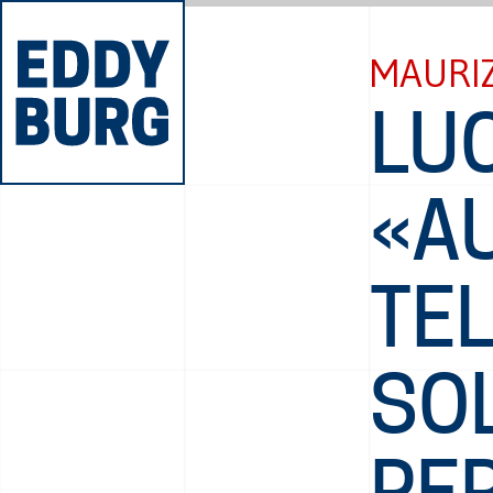
MAURIZ
LU
«AU
TE
SOL
PE