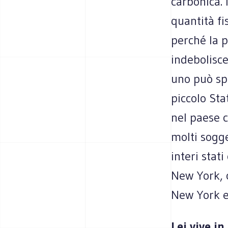
carbonica. 
quantità fi
perché la 
indebolisc
uno può spe
piccolo Sta
nel paese c
molti sogge
interi stat
New York, c
New York e 
Lei vive i