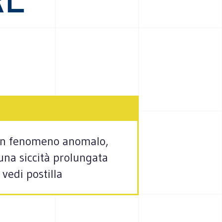
i un fenomeno anomalo,
 una siccità prolungata
vedi postilla