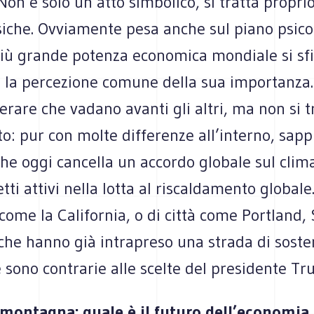
Non è solo un atto simbolico, si tratta proprio
siche. Ovviamente pesa anche sul piano psico
più grande potenza economica mondiale si sfi
e la percezione comune della sua importanza.
rare che vadano avanti gli altri, ma non si t
to: pur con molte differenze all’interno, sap
he oggi cancella un accordo globale sul clim
tti attivi nella lotta al riscaldamento globale.
i come la California, o di città come Portland, 
he hanno già intrapreso una strada di sosten
sono contrarie alle scelte del presidente Tr
n montagna: quale è il futuro dell’economia