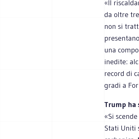
«Il riscal
da oltre t
non si trat
presentano,
una compon
inedite: al
record di c
gradi a Forl
Trump ha s
«Si scende
Stati Uniti