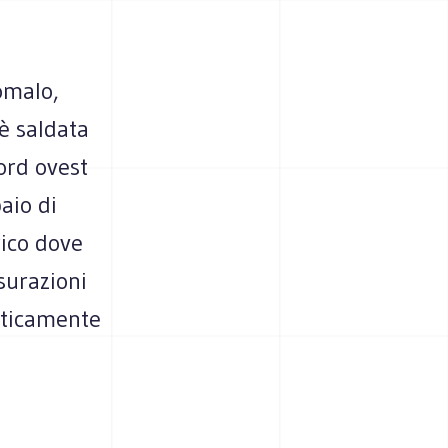
omalo,
 è saldata
ord ovest
paio di
rico dove
surazioni
isticamente