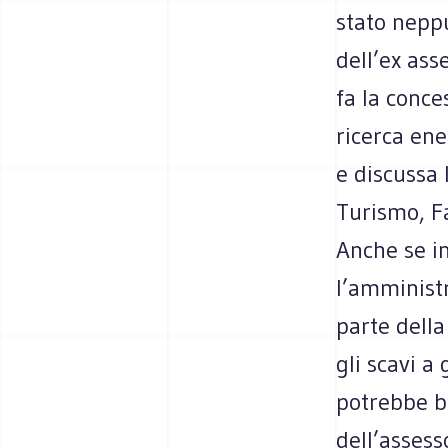
stato nepp
dell’ex ass
fa la conce
ricerca ene
e discussa 
Turismo, Fa
Anche se in
l’amminist
parte della
gli scavi a
potrebbe bl
dell’asses