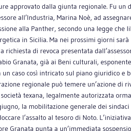
ure approvato dalla giunta regionale. Fu un 
essore all’Industria, Marina Noè, ad assegna
ssione alla Panther, secondo una legge che li
rgetica in Sicilia. Ma nei prossimi giorni sar
la richiesta di revoca presentata dall’assesso
bio Granata, già ai Beni culturali, esponente
 un caso così intricato sul piano giuridico e 
razione regionale può temere un’azione di ri
 società texana, legalmente autorizzata ormai
 giugno, la mobilitazione generale dei sindaci
occare l’assalto al tesoro di Noto. L’iniziativa
sore Granata punta a un’immediata sospensio