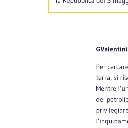
la Repubblica del 5 mag
GValentini
Per cercare
terra, si ri
Mentre l’um
del petroli
privilegiar
l’inquiname