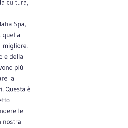
la cultura,
afia Spa,
, quella
 migliore.
o e della
vono più
are la
vi. Questa è
etto
ndere le
a nostra