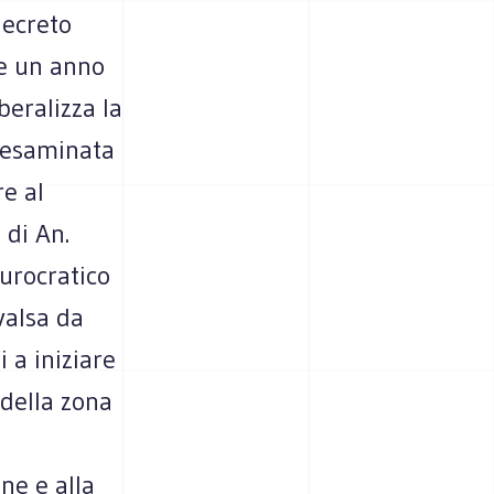
decreto
re un anno
beralizza la
à esaminata
re al
 di An.
burocratico
valsa da
 a iniziare
 della zona
ne e alla