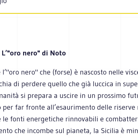
gio
 L’"oro nero" di Noto
 l’"oro nero" che (forse) è nascosto nelle visc
schia di perdere quello che già luccica in super
anità si prepara a uscire in un prossimo fut
o per far fronte all’esaurimento delle riserve 
e le fonti energetiche rinnovabili e combatter
nto che incombe sul pianeta, la Sicilia è mi