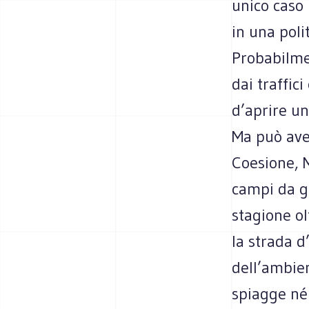
unico caso 
in una poli
Probabilme
dai traffic
d’aprire un
Ma può aver
Coesione, 
campi da go
stagione ol
la strada d
dell’ambien
spiagge né 