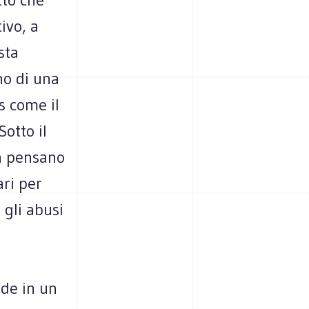
ivo, a
sta
no di una
s come il
otto il
la pensano
ri per
 gli abusi
de in un