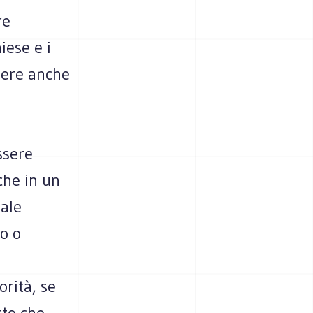
re
iese e i
dere anche
ssere
che in un
tale
io o
orità, se
tto che