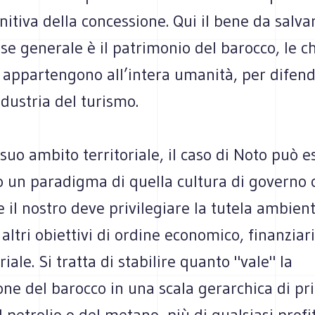
nitiva della concessione. Qui il bene da salva
sse generale è il patrimonio del barocco, le ch
e appartengono all’intera umanità, per difen
ndustria del turismo.
l suo ambito territoriale, il caso di Noto può e
o un paradigma di quella cultura di governo 
il nostro deve privilegiare la tutela ambien
 altri obiettivi di ordine economico, finanziar
iale. Si tratta di stabilire quanto "vale" la
ne del barocco in una scala gerarchica di pri
l petrolio o del metano, più di qualsiasi profi