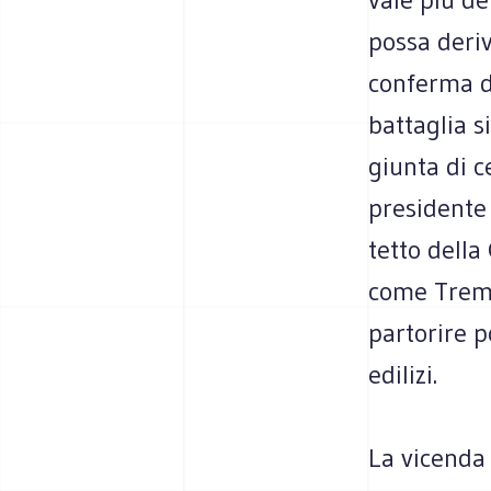
possa deriv
conferma de
battaglia s
giunta di c
presidente 
tetto della
come Tremo
partorire p
edilizi.
La vicenda