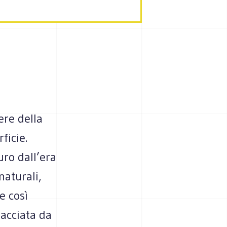
ere della
ficie.
uro dall’era
naturali,
e così
nacciata da