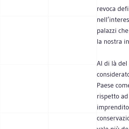
revoca defi
nell’intere
palazzi ch
la nostra i
Al di là de
considerat
Paese come 
rispetto ad
imprenditor
conservazio
vale più de