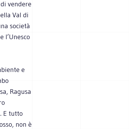
 di vendere
ella Val di
una società
he l’Unesco
mbiente e
mbo
cusa, Ragusa
ro
. E tutto
osso, non è