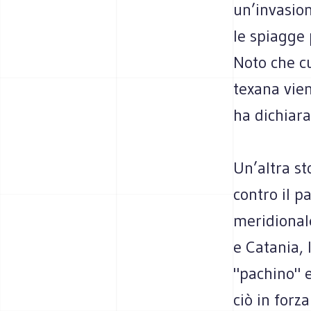
un’invasion
le spiagge 
Noto che cu
texana vien
ha dichiara
Un’altra st
contro il 
meridionale
e Catania, 
"pachino" e
ciò in forz