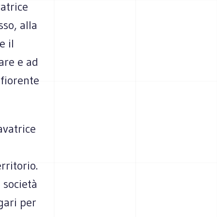
atrice
so, alla
 il
are e ad
fiorente
avatrice
rritorio.
 società
gari per