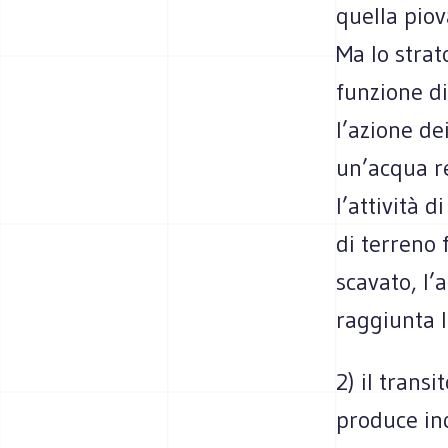
quella piova
Ma lo strat
funzione di
l’azione de
un’acqua r
l’attività 
di terreno 
scavato, l’
raggiunta l
2) il trans
produce in