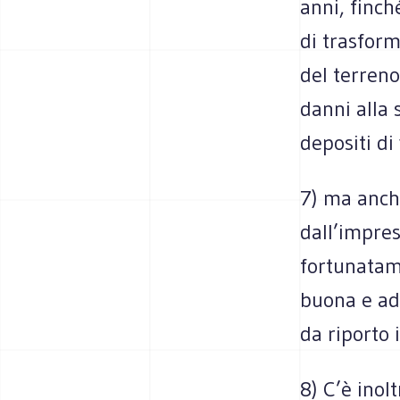
anni, finch
di trasfor
del terreno
danni alla 
depositi di
7) ma anch
dall’impres
fortunatame
buona e ada
da riporto 
8) C’è inol