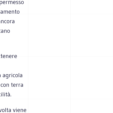
l permesso
inamento
ancora
ntano
ttenere
 agricola
 con terra
lità.
volta viene