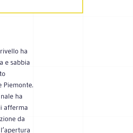
rivello ha
ia e sabbia
to
ne Piemonte.
unale ha
si afferma
azione da
 l’apertura