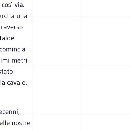
così via.
ercita una
ttraverso
falde
 comincia
rimi metri
stato
la cava e,
decenni,
elle nostre