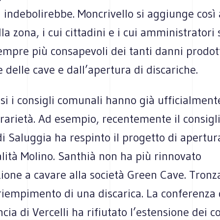
 indebolirebbe. Moncrivello si aggiunge così 
a zona, i cui cittadini e i cui amministratori
empre più consapevoli dei tanti danni prodott
e delle cave e dall’apertura di discariche.
asi i consigli comunali hanno già ufficialmen
trarietà. Ad esempio, recentemente il consigl
 Saluggia ha respinto il progetto di apertur
alità Molino. Santhià non ha più rinnovato
zione a cavare alla società Green Cave. Tron
l riempimento di una discarica. La conferenza 
cia di Vercelli ha rifiutato l’estensione dei co