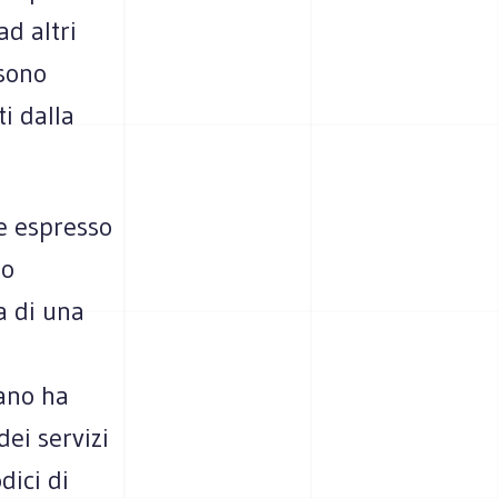
ad altri
 sono
i dalla
te espresso
io
a di una
zano ha
dei servizi
dici di