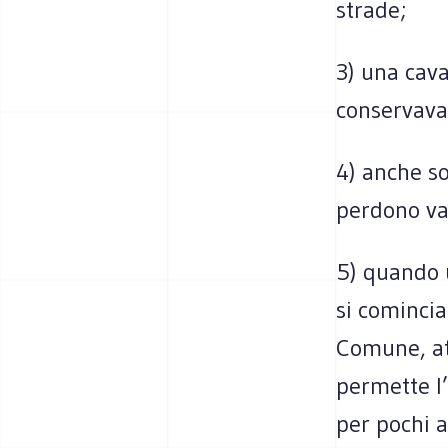
strade;
3) una cava
conservava 
4) anche so
perdono val
5) quando 
si comincia
Comune, at
permette l
per pochi an