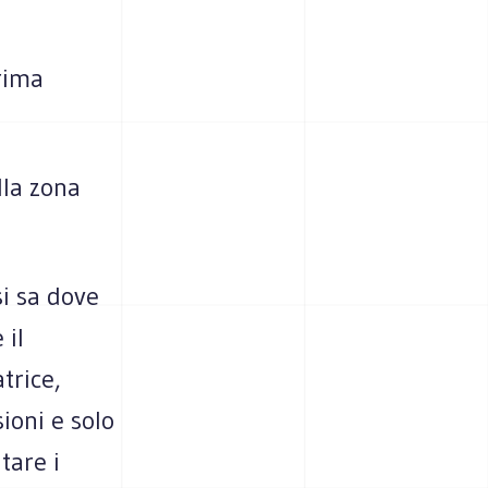
rima
lla zona
i sa dove
 il
trice,
ioni e solo
tare i