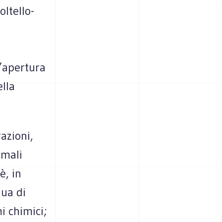
oltello-
l’apertura
lla
azioni,
rmali
è, in
qua di
mi chimici;