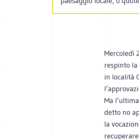
paesaggio locale, o quote l
Mercoledì 2
respinto la
in località
l’approvazi
Ma l’ultima
detto no a
la vocazion
recuperare,