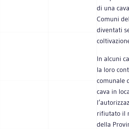
di una cava
Comuni dell
diventati s
coltivazion
In alcuni c
la loro con
comunale di
cava in loc
l’autorizza
rifiutato i
della Provin