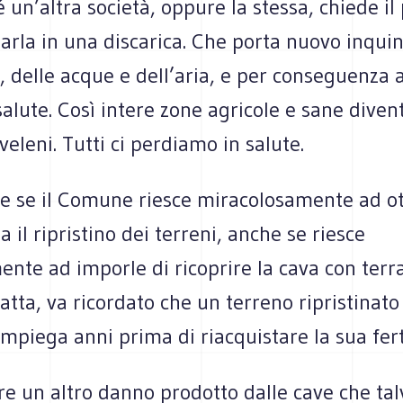
é un’altra società, oppure la stessa, chiede i
marla in una discarica. Che porta nuovo inqu
, delle acque e dell’aria, e per conseguenza 
salute. Così intere zone agricole e sane dive
 veleni. Tutti ci perdiamo in salute.
e se il Comune riesce miracolosamente ad o
a il ripristino dei terreni, anche se riesce
nte ad imporle di ricoprire la cava con terra
tta, va ricordato che un terreno ripristinato
impiega anni prima di riacquistare la sua ferti
tre un altro danno prodotto dalle cave che tal